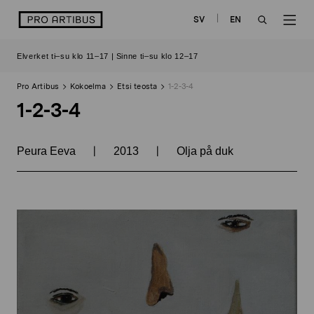
Siirry
logo
SV
EN
sisältöön
OPEN
OP
Elverket ti–su klo 11–17 | Sinne ti–su klo 12–17
SEARCH
NAV
Pro Artibus
Kokoelma
Etsi teosta
1-2-3-4
1-2-3-4
|
|
Peura Eeva
2013
Olja på duk