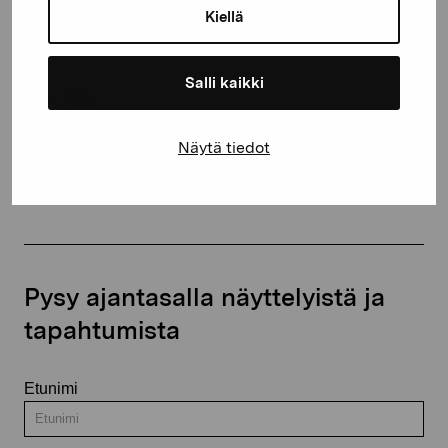
Kiellä
proartibus@proartibus.fi
+358 (0)50 371 6339
Salli kaikki
Näytä tiedot
Ota yhteyttä
Pysy ajantasalla näyttelyistä ja
tapahtumista
Etunimi