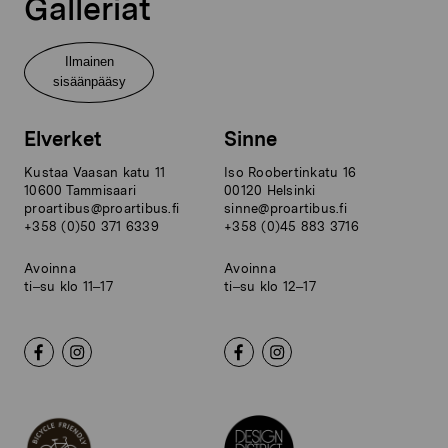
Galleriat
Ilmainen
sisäänpääsy
Elverket
Sinne
Kustaa Vaasan katu 11
Iso Roobertinkatu 16
10600 Tammisaari
00120 Helsinki
proartibus@proartibus.fi
sinne@proartibus.fi
+358 (0)50 371 6339
+358 (0)45 883 3716
Avoinna
Avoinna
ti–su klo 11–17
ti–su klo 12–17