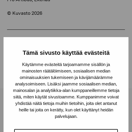
© Kuvasto 2026
Jaa:
Tämä sivusto käyttää evästeitä
Facebook
Linkedin
Käytämme evästeitä tarjoamamme sisällön ja
mainosten räätälöimiseen, sosiaalisen median
ominaisuuksien tukemiseen ja kävijämäärämme
analysoimiseen. Lisäksi jaamme sosiaalisen median,
mainosalan ja analytiikka-alan kumppaneillemme tietoja
siitä, miten käytät sivustoamme. Kumppanimme voivat
Pro Artibus -säätiö
yhdistää näitä tietoja muihin tietoihin, joita olet antanut
heille tai joita on kerätty, kun olet käyttänyt heidän
palvelujaan.
Kustaa Vaasan katu 11
10600 Tammisaari