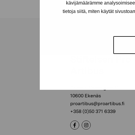
kävijämäärämme analysoimiseen
tietoja siitä, miten käytät sivusto
Stiftelsen Pro
Artibus
Gustav Wasas gata 11
10600 Ekenäs
proartibus@proartibus.fi
+358 (0)50 371 6339