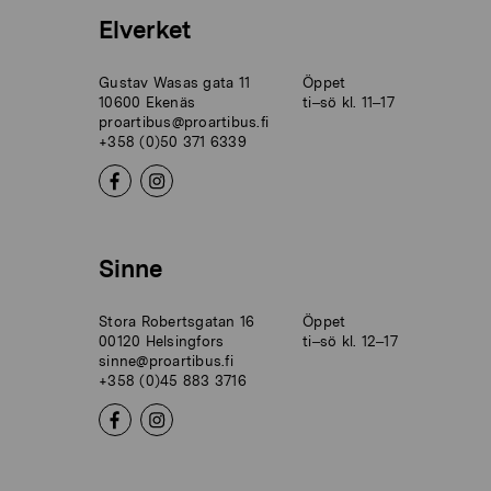
Elverket
Gustav Wasas gata 11
Öppet
10600 Ekenäs
ti–sö kl. 11–17
proartibus@proartibus.fi
+358 (0)50 371 6339
Sinne
Stora Robertsgatan 16
Öppet
00120 Helsingfors
ti–sö kl. 12–17
sinne@proartibus.fi
+358 (0)45 883 3716