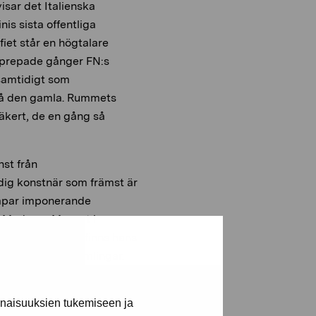
isar det Italienska
nis sista offentliga
iet står en högtalare
pprepade gånger FN:s
 samtidigt som
 på den gamla. Rummets
äkert, de en gång så
nst från
ig konstnär som främst är
skapar imponerande
 i Moderna Museet i
Artibus samling, finns hans
onstmuseums samlingar.
 2011 och William Thuring-
 Stockholm.
inaisuuksien tukemiseen ja