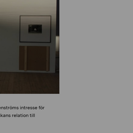
o
i
n
o
n
enströms intresse för
ans relation till