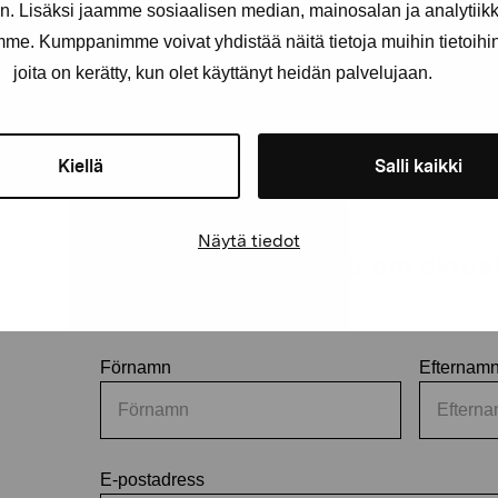
. Lisäksi jaamme sosiaalisen median, mainosalan ja analytii
amme. Kumppanimme voivat yhdistää näitä tietoja muihin tietoihin, 
joita on kerätty, kun olet käyttänyt heidän palvelujaan.
Kiellä
Salli kaikki
Näytä tiedot
Håll dig uppdaterad om aktuell
och evenemang
Förnamn
Efternam
E-postadress