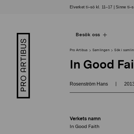
Skip
Elverket ti–sö kl. 11–17 | Sinne ti–
to
content
Besök oss
Open
Pro
sub
Artibus
navigation
logo
Pro Artibus
Samlingen
Sök i samli
In Good Fai
|
Rosenström Hans
201
Verkets namn
In Good Faith