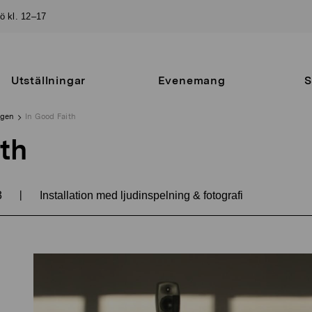
sö kl. 12–17
Utställningar
Evenemang
S
ngen
In Good Faith
th
|
3
Installation med ljudinspelning & fotografi