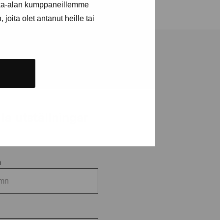
kka-alan kumppaneillemme
joita olet antanut heille tai
a utställningar
n