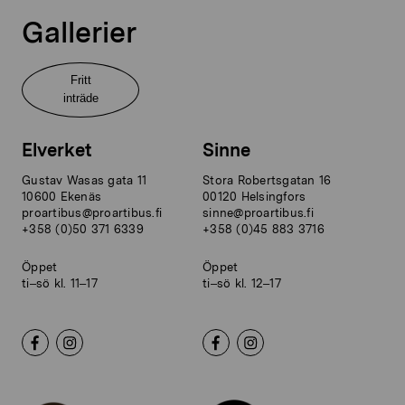
Gallerier
Fritt
inträde
Elverket
Sinne
Gustav Wasas gata 11
Stora Robertsgatan 16
10600 Ekenäs
00120 Helsingfors
proartibus@proartibus.fi
sinne@proartibus.fi
+358 (0)50 371 6339
+358 (0)45 883 3716
Öppet
Öppet
ti–sö kl. 11–17
ti–sö kl. 12–17