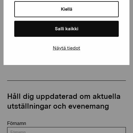
10600 Ekenäs
Kiellä
proartibus@proartibus.fi
+358 (0)50 371 6339
Salli kaikki
Näytä tiedot
Kontakta oss
Håll dig uppdaterad om aktuella
utställningar och evenemang
Förnamn