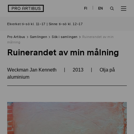
Skip
logo
FI
EN
to
OPEN
OP
content
Elverket ti–sö kl. 11–17 | Sinne ti–sö kl. 12–17
SEARCH
NAV
Pro Artibus
Samlingen
Sök i samlingen
Ruinerandet av min
målning
Ruinerandet av min målning
|
|
Weckman Jan Kenneth
2013
Olja på
aluminium