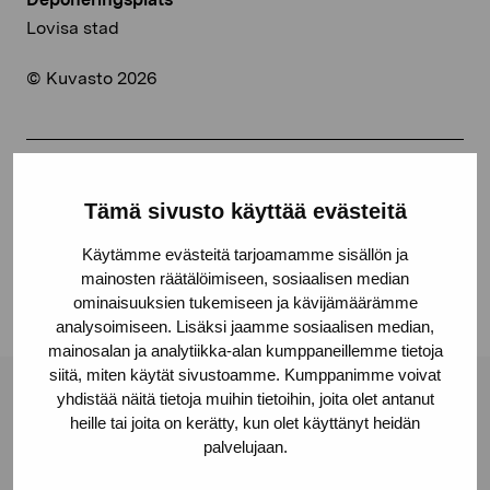
Lovisa stad
© Kuvasto 2026
Dela:
Tämä sivusto käyttää evästeitä
Facebook
Käytämme evästeitä tarjoamamme sisällön ja
Linkedin
mainosten räätälöimiseen, sosiaalisen median
ominaisuuksien tukemiseen ja kävijämäärämme
analysoimiseen. Lisäksi jaamme sosiaalisen median,
mainosalan ja analytiikka-alan kumppaneillemme tietoja
siitä, miten käytät sivustoamme. Kumppanimme voivat
yhdistää näitä tietoja muihin tietoihin, joita olet antanut
Stiftelsen Pro Artibus
heille tai joita on kerätty, kun olet käyttänyt heidän
palvelujaan.
Gustav Wasas gata 11