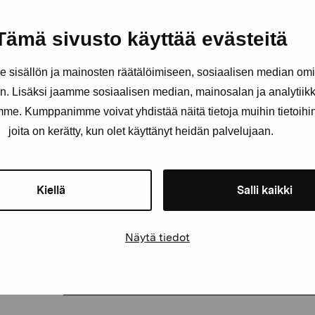
människans förhållande till ofullkomlighet. Peuras pap
oljemålningar ifråga om uttryck, då hon ser pappersv
Tämä sivusto käyttää evästeitä
minnesanteckningar, inte som skisser.
sisällön ja mainosten räätälöimiseen, sosiaalisen median om
Eeva Peura (f. 1982) bor och arbetar i Helsingfors. H
måleri som huvudämne från Bildkonstakademin i Helsin
. Lisäksi jaamme sosiaalisen median, mainosalan ja analytii
ett flertal separat- och grupputställningar i Finland 
amme. Kumppanimme voivat yhdistää näitä tietoja muihin tietoihin, 
Galleria Sinne (2013) och Mänttä konstfestival. Hon erh
joita on kerätty, kun olet käyttänyt heidän palvelujaan.
2019.
Kiellä
Salli kaikki
Näytä tiedot