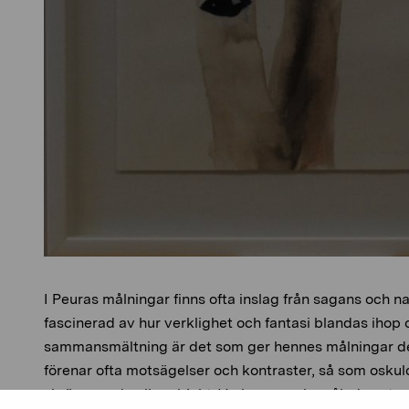
I Peuras målningar finns ofta inslag från sagans och n
fascinerad av hur verklighet och fantasi blandas ihop
sammansmältning är det som ger hennes målningar der
förenar ofta motsägelser och kontraster, så som osku
skrämmande eller abjekt. Verken speglar således atmo