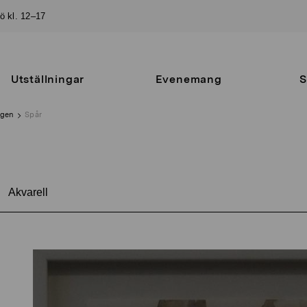
sö kl. 12–17
Utställningar
Evenemang
S
ngen
Spår
Akvarell