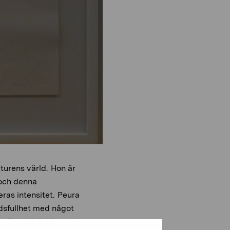
aturens värld. Hon är
 och denna
as intensitet. Peura
ldsfullhet med något
sfäriskt världen och