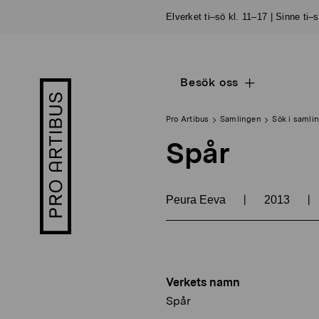
Skip
Elverket ti–sö kl. 11–17 | Sinne ti–
to
content
Besök oss
Open
Pro
sub
Artibus
navigation
logo
Pro Artibus
Samlingen
Sök i samli
Spår
|
|
Peura Eeva
2013
Verkets namn
Spår