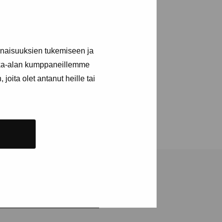
persverk är likvärdiga
erken som ett slags
inaisuuksien tukemiseen ja
on är utexaminerad med
gfors 2011. Peura har haft
kka-alan kumppaneillemme
på platser som Forum Box,
joita olet antanut heille tai
öll William Thuring-priset