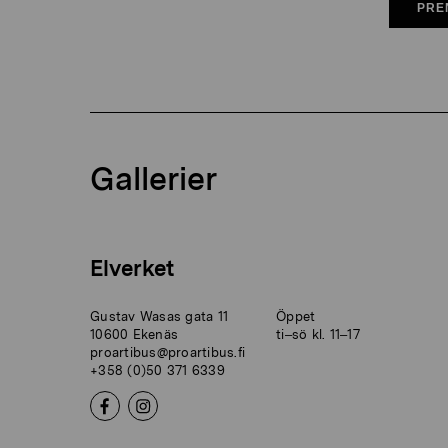
PRE
Gallerier
Elverket
Gustav Wasas gata 11
Öppet
10600 Ekenäs
ti–sö kl. 11–17
proartibus@proartibus.fi
+358 (0)50 371 6339