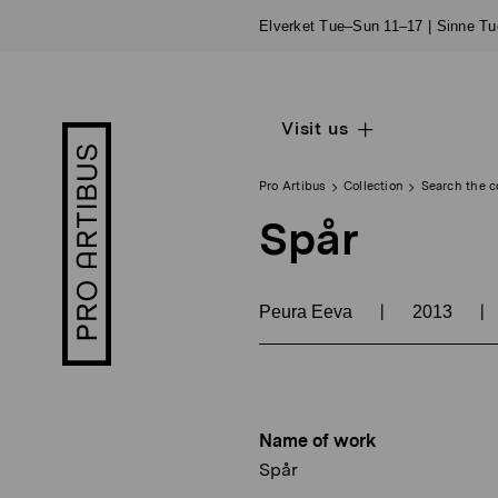
Skip
Elverket Tue–Sun 11–17 | Sinne T
to
content
Visit us
Open
Pro
sub
Artibus
navigation
logo
Pro Artibus
Collection
Search the c
Spår
|
|
Peura Eeva
2013
Name of work
Spår