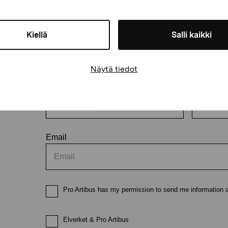
Kiellä
Salli kaikki
Stay up-to-date on our exhibi
Näytä tiedot
First name
Last nam
Email
Pro Artibus has my permission to send me information ab
Elverket & Pro Artibus