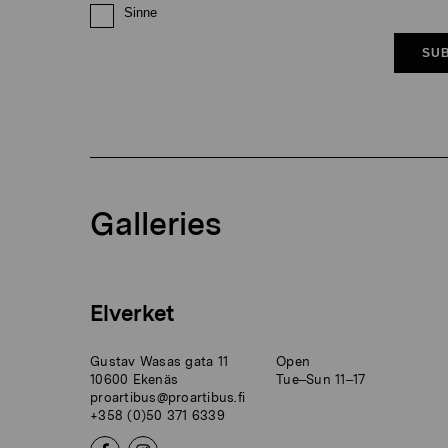
Sinne
SUB
Galleries
Elverket
Gustav Wasas gata 11
Open
10600 Ekenäs
Tue–Sun 11–17
proartibus@proartibus.fi
+358 (0)50 371 6339