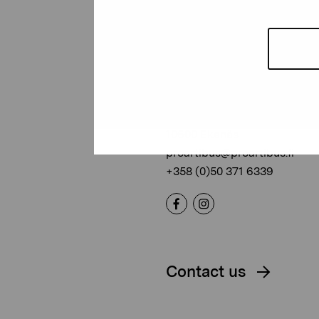
Pro Artibus
Foundation
Gustav Wasas gata 11
10600 Ekenäs
proartibus@proartibus.fi
+358 (0)50 371 6339
Contact us