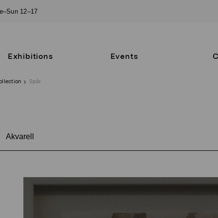
ue–Sun 12–17
Exhibitions
Events
C
ollection
Spår
Akvarell