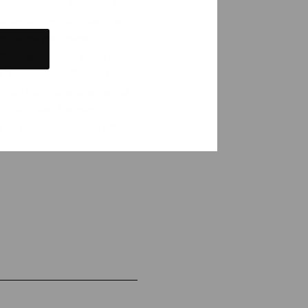
ån linjen för skulptur på
esidenskonstnär i Jan van
utställningar både
22, Helsingfors, Finland,
 Titanik, Åbo Finland,
r hon hållit bland annat på
s, Bryssel, Belgien,
 11, Helsingfors, och MUU