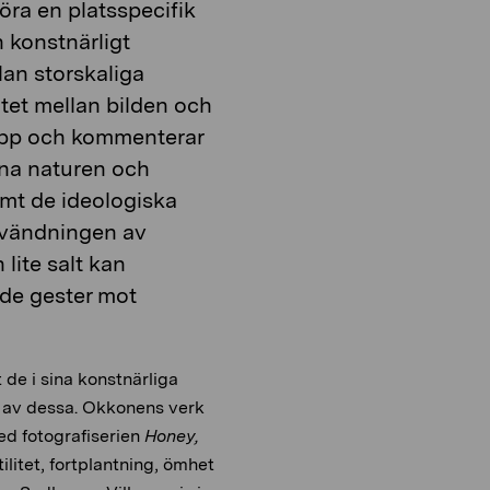
öra en platsspecifik
 konstnärligt
an storskaliga
ötet mellan bilden och
upp och kommenterar
dna naturen och
amt de ideologiska
Användningen av
 lite salt kan
nde gester mot
de i sina konstnärliga
t av dessa. Okkonens verk
ed fotografiserien
Honey,
litet, fortplantning, ömhet