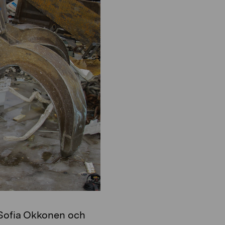
o
i
n
o
n
n Sofia Okkonen och