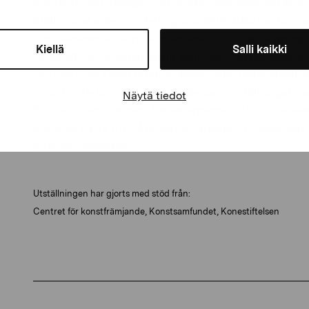
Arkitektur och design. 2016 utexaminerades hon MFA fr
Bildkonstakademin i Helsingfors. 2019-2020 var hon r
Eyck Academie. Hon har medverkat i ett flertal grupp
Kiellä
Salli kaikki
nationellt och internationellt som t.ex. Pori Biennale 20
Jan van Eyck Open Studios, Maastricht, Nedeländerna,
Outo Olo Helsingfors, Finland. Separatutställningar ha
Näytä tiedot
P/////AKT, Amsterdam, Nederländerna, KULT XL Atelier
Kunsthal Extra City, Antwerpen, Belgien, Oksasenkatu
Kaapeli, Helsingfors.
U
tställningen
har gjorts
med stöd från
:
Centret för konstfrämjande, Konstsamfundet, Konestiftelsen