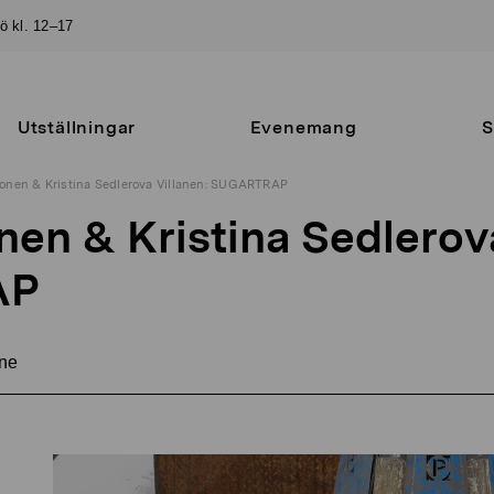
sö kl. 12–17
Utställningar
Evenemang
S
onen & Kristina Sedlerova Villanen: SUGARTRAP
en & Kristina Sedlerova
AP
ne