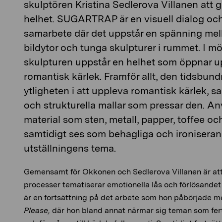
skulptören Kristina Sedlerova Villanen att g
helhet. SUGARTRAP är en visuell dialog och
samarbete där det uppstår en spänning mell
bildytor och tunga skulpturer i rummet. I m
skulpturen uppstår en helhet som öppnar 
romantisk kärlek. Framför allt, den tidsbun
ytligheten i att uppleva romantisk kärlek, s
och strukturella mallar som pressar den. 
material som sten, metall, papper, toffee och
samtidigt ses som behagliga och ironisera
utställningens tema.
Gemensamt för Okkonen och Sedlerova Villanen är att 
processer tematiserar emotionella lås och förlösande
är en fortsättning på det arbete som hon påbörjade m
Please,
där hon bland annat närmar sig teman som ferti