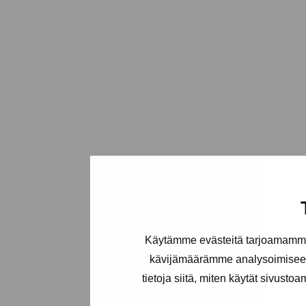
Käytämme evästeitä tarjoamamme 
kävijämäärämme analysoimiseen
tietoja siitä, miten käytät sivusto