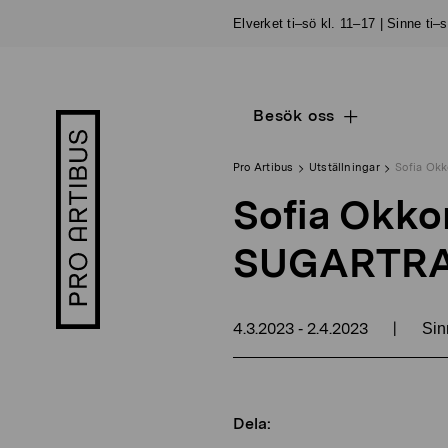
Skip
Elverket ti–sö kl. 11–17 | Sinne ti–
to
content
Besök oss
Open
Pro
sub
Artibus
navigation
logo
Pro Artibus
Utställningar
Sofia Okk
Sofia Okkon
SUGARTR
4.3.2023
2.4.2023
|
-
Sin
Dela: