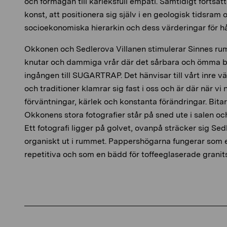
och förmågan till kärleksfull empati. Samtidigt fortsätt
konst, att positionera sig själv i en geologisk tidsram
socioekonomiska hierarkin och dess värderingar för h
Okkonen och Sedlerova Villanen stimulerar Sinnes rum 
knutar och dammiga vrår där det sårbara och ömma bo
ingången till SUGARTRAP. Det hänvisar till vårt inre v
och traditioner klamrar sig fast i oss och är där när vi
förväntningar, kärlek och konstanta förändringar. Bitar
Okkonens stora fotografier står på sned ute i salen oc
Ett fotografi ligger på golvet, ovanpå sträcker sig Sed
organiskt ut i rummet. Pappershögarna fungerar som
repetitiva och som en bädd för toffeeglaserade granit