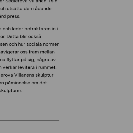
er Sedlerova Villanen, i sin
 och utsätta den rådande
ård press.
och leder betraktaren in i
r. Detta blir också
äsen och hur sociala normer
 navigerar oss fram mellan
na flyttar på sig, några av
h verkar levitera i rummet.
lerova Villanens skulptur
 en påminnelse om det
skulpturer.