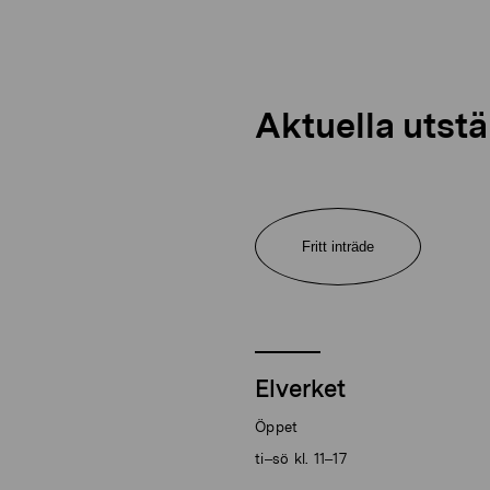
Aktuella utstä
Fritt inträde
Elverket
Öppet
ti–sö kl. 11–17