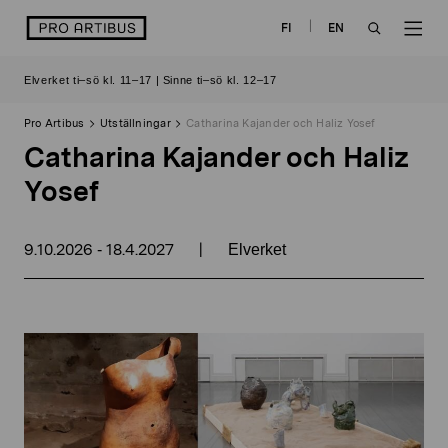
Skip
logo
FI
EN
to
OPEN
OP
content
Elverket ti–sö kl. 11–17 | Sinne ti–sö kl. 12–17
SEARCH
NAV
Pro Artibus
Utställningar
Catharina Kajander och Haliz Yosef
Catharina Kajander och Haliz
Yosef
9.10.2026
18.4.2027
|
-
Elverket