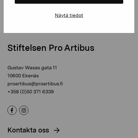
5.6.2026
-
16.8.2026
|
Sinne
Eeva Lietonen: Wavefolder
Näytä tiedot
Stiftelsen Pro Artibus
Gustav Wasas gata 11
10600 Ekenäs
proartibus@proartibus.fi
+358 (0)50 371 6339
Kontakta oss