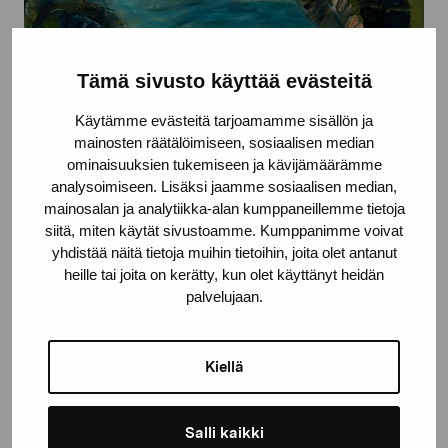
Tämä sivusto käyttää evästeitä
14.5.2026
-
13.9.2026
|
Elverket
Käytämme evästeitä tarjoamamme sisällön ja
Erik Creutziger: Skuggan av ett
mainosten räätälöimiseen, sosiaalisen median
paradis: verk från 2003–2026
ominaisuuksien tukemiseen ja kävijämäärämme
analysoimiseen. Lisäksi jaamme sosiaalisen median,
mainosalan ja analytiikka-alan kumppaneillemme tietoja
siitä, miten käytät sivustoamme. Kumppanimme voivat
yhdistää näitä tietoja muihin tietoihin, joita olet antanut
heille tai joita on kerätty, kun olet käyttänyt heidän
palvelujaan.
Kiellä
Salli kaikki