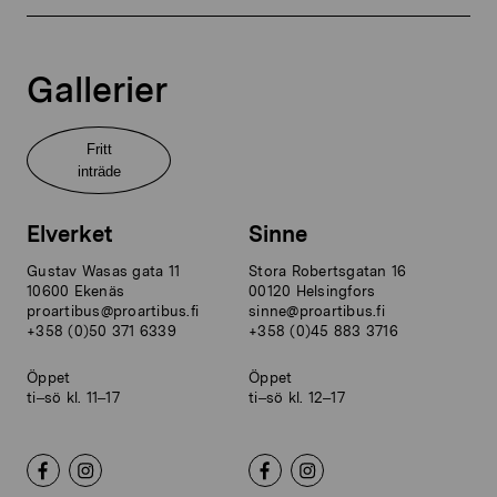
Gallerier
Fritt
inträde
Elverket
Sinne
Gustav Wasas gata 11
Stora Robertsgatan 16
10600 Ekenäs
00120 Helsingfors
proartibus@proartibus.fi
sinne@proartibus.fi
+358 (0)50 371 6339
+358 (0)45 883 3716
Öppet
Öppet
ti–sö kl. 11–17
ti–sö kl. 12–17