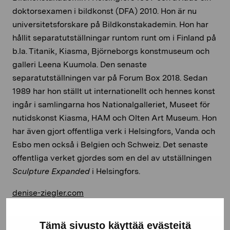
doktorsexamen i bildkonst (DFA) 2010. Hon är nu
universitetsforskare på Bildkonstakademin. Hon har
hållit separatutställningar runtom runt om i Finland på
b.la. Titanik, Kiasma, Björneborgs konstmuseum och
galleri Leena Kuumola. Den senaste
separatutställningen var på Forum Box 2018. Sedan
1989 har hon ställt ut internationellt och hennes konst
ingår i samlingarna hos Nationalgalleriet, Museet för
nutidskonst Kiasma, HAM och Olten Art Museum. Hon
har även gjort offentliga verk i Helsingfors, Vanda och
Esbo men också i Belgien och Schweiz. Det senaste
offentliga verket gjordes som en del av utställningen
Sculpture Expanded
i Helsingfors.
denise-ziegler.com
Tämä sivusto käyttää evästeitä