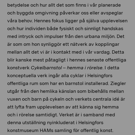
betydelse och hur allt det som finns i vår planerade
och byggda omgivning påverkar oss eller avspeglar
våra behov. Hennes fokus ligger på själva upplevelsen
och hur individen både fysiskt och sinnligt handskas
med intryck och impulser från den urbana miljön. Det
är som om hon synliggör ett nätverk av kopplingar
mellan allt det vi är i kontakt med i vår vardag. Detta
blir kanske mest påtagligt i hennes senaste offentliga
konstverk
Cykelbarnstol – hemma i rörelse
. I detta
konceptuella verk ingår alla cyklar i Helsingfors
offentliga rum som har en barnstol installerad. Ziegler
utgår från den hemlika känslan som bibehålls mellan
vuxen och barn på cykeln och verkets centrala idé är
att lyfta fram upplevelsen av att känna sig hemma
och i rörelse samtidigt. Verket är i samband med
denna utställning nyinkluderat i Helsingfors
konstmuseum HAMs samling för offentlig konst.