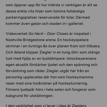
som öppnar upp för hur inlärda vi verkligen är att se
dessa enkla vita linjer som tomma fullskaliga
parkeringsplatser reserverade för bilar. Därmed
kommer även gatan och staden in i galleriet.
Videoverket
Go Hard – Door Closes
är inspelad i
Nashville Bridgestone arena. En hockeyspelare
skrinnar i en övnings 8a över planen fram och tillbaka.
Och ibland klipper Ziegler in en tung dörr som stängs
tyst med hjälp av en ljuddämpare. Ishockeyarenans
egen akustik förstärker ljudet och den spänning och
förväntning som råder. Ziegler utgår här från en
personlig upplevelse där hon som hockeymamma
reser med sina tonårsöner på hockeyturnering.
Filmens ljudspår hörs i hela salen och fungerar som
bakgrund för utställningen.
I den verklighet som vi lever i idag är Zieglers