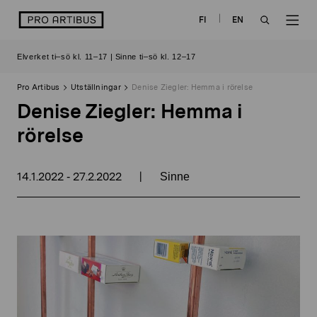
Skip
logo
FI
EN
to
OPEN
OP
content
Elverket ti–sö kl. 11–17 | Sinne ti–sö kl. 12–17
SEARCH
NAV
Pro Artibus
Utställningar
Denise Ziegler: Hemma i rörelse
Denise Ziegler: Hemma i
rörelse
14.1.2022
27.2.2022
|
-
Sinne