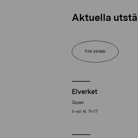
Aktuella utstä
Fritt inträde
Elverket
Öppet
ti–sö kl. 11–17