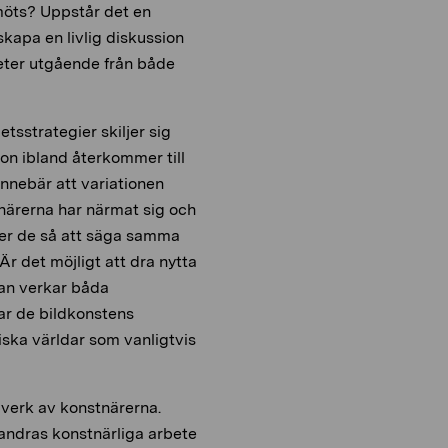
 möts? Uppstår det en
skapa en livlig diskussion
eter utgående från både
sstrategier skiljer sig
on ibland återkommer till
 innebär att variationen
tnärerna har närmat sig och
ller de så att säga samma
 Är det möjligt att dra nytta
gan verkar båda
sar de bildkonstens
iska världar som vanligtvis
 verk av konstnärerna.
andras konstnärliga arbete