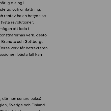
ärlig dialog i
nde tid och omfattning,
ch rentav ha en betydelse
tysta revolutioner:
mågan att leda till
 konstnärernas verk, desto
ft. Brandts och Gottbergs
Deras verk får betraktaren
ssioner i bästa fall kan
, där hon senare också
ien, Sverige och Finland.