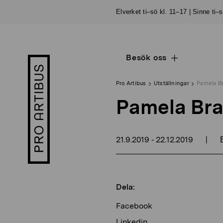
Skip
Elverket ti–sö kl. 11–17 | Sinne ti–
to
content
Besök oss
Open
Pro
sub
Artibus
navigation
logo
Pro Artibus
Utställningar
Pamela Br
Pamela Bra
21.9.2019
22.12.2019
|
-
E
Dela:
Facebook
Linkedin