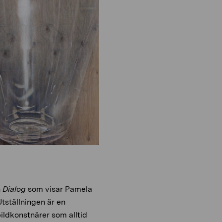
o
i
n
o
n
n
Dialog
som visar Pamela
tställningen är en
ildkonstnärer som alltid