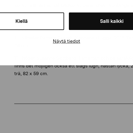
konst i allmänhet, då bildkonst behandlas i språklig
Kiellä
Salli kaikki
Bilder:
Till vänster
Pamela Brandt, Kannans skugga, 2016. Tem
Näytä tiedot
68 cm.
Till höger
Susanne Gottberg, I smärtan och de särskil
finns det möjligen också ett slags lugn, nästan lycka,
trä, 82 x 59 cm.