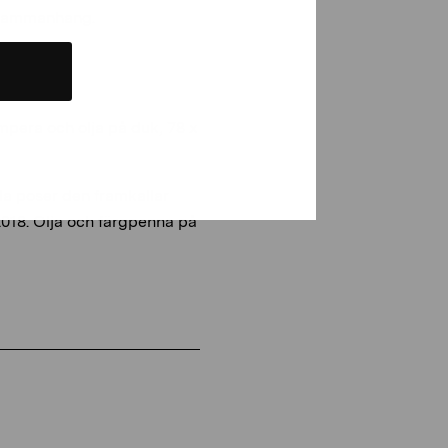
a sammanhang.
pera och olja på duk, 78 x
da poser den framkallar
 2018. Olja och färgpenna på