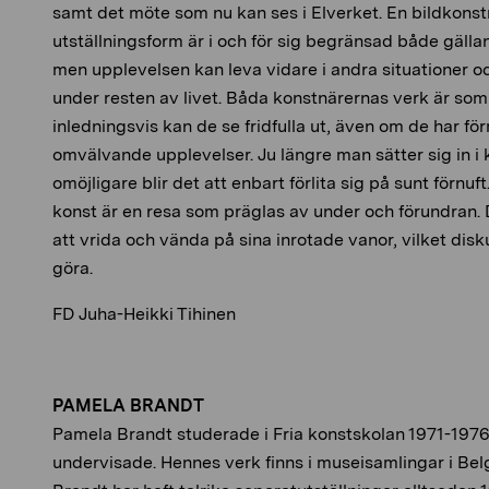
samt det möte som nu kan ses i Elverket. En bildkonstn
utställningsform är i och för sig begränsad både gälla
men upplevelsen kan leva vidare i andra situationer o
under resten av livet. Båda konstnärernas verk är som 
inledningsvis kan de se fridfulla ut, även om de har för
omvälvande upplevelser. Ju längre man sätter sig in i
omöjligare blir det att enbart förlita sig på sunt förnu
konst är en resa som präglas av under och förundran. 
att vrida och vända på sina inrotade vanor, vilket disku
göra.
FD Juha-Heikki Tihinen
PAMELA BRANDT
Pamela Brandt studerade i Fria konstskolan 1971-1976
undervisade. Hennes verk finns i museisamlingar i Belg