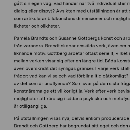
gått sin egen väg. Vad händer när två individualister
dialog eller dispyt? Avsikten med utställningen är att 
som artikulerar bildkonstens dimensioner och möjligh
likheter och olikheter.
Pamela Brandts och Susanne Gottbergs konst och arbet
från varandra. Brandt skapar enskilda verk, även om h
liknande motiv. Gottberg arbetar oftast seriellt, vilket
mellan verken visar sig efter en längre tid. Båda kons
även överskridit det synligas gränser. I varje verk stä
frågor: vad kan vi se och vad förblir alltid oåtkomligt?
av det som är undflyende? Som svar på den sista frå
konstnärerna ge ett villkorligt ja. Verk efter verk bevi
möjligheter att röra sig i sådana psykiska och metafys
är otillgängliga.
På utställningen visas nya, delvis enkom producerade
Brandt och Gottberg har begrundat sitt eget och den 