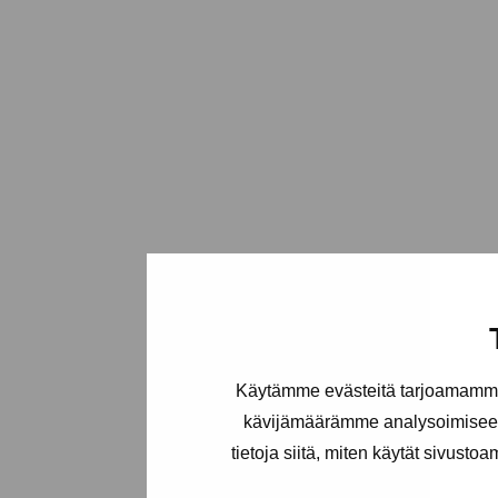
Käytämme evästeitä tarjoamamme 
kävijämäärämme analysoimiseen
tietoja siitä, miten käytät sivusto