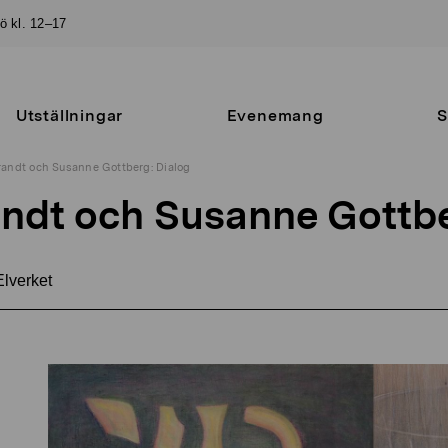
sö kl. 12–17
Utställningar
Evenemang
S
andt och Susanne Gottberg: Dialog
ndt och Susanne Gottbe
lverket