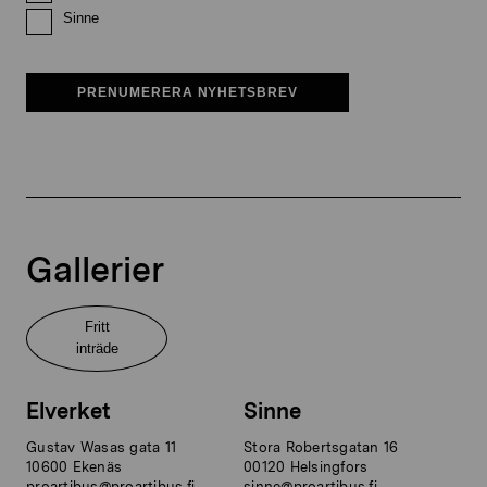
Sinne
PRENUMERERA NYHETSBREV
Gallerier
Fritt
inträde
Elverket
Sinne
Gustav Wasas gata 11
Stora Robertsgatan 16
10600 Ekenäs
00120 Helsingfors
proartibus@proartibus.fi
sinne@proartibus.fi