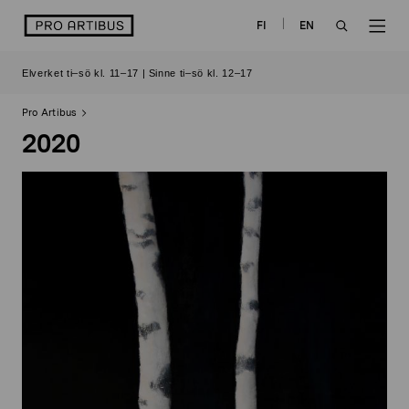
Skip
logo
FI
EN
to
OPEN
OP
content
Elverket ti–sö kl. 11–17 | Sinne ti–sö kl. 12–17
SEARCH
NAV
Pro Artibus
2020