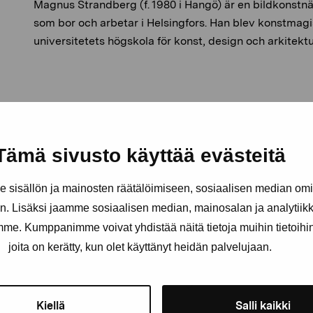
Magnus Strandberg (f. 1980 i Hangö) är en bildkonstnä
som bor och arbetar i Helsingfors. Han blev konstmagi
universitetets högskola för konst, design och arkitektu
Tämä sivusto käyttää evästeitä
sisällön ja mainosten räätälöimiseen, sosiaalisen median om
. Lisäksi jaamme sosiaalisen median, mainosalan ja analytii
amme. Kumppanimme voivat yhdistää näitä tietoja muihin tietoihin, 
joita on kerätty, kun olet käyttänyt heidän palvelujaan.
Håll dig uppdaterad om aktuell
och evenemang
Kiellä
Salli kaikki