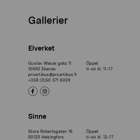
Gallerier
Elverket
Gustav Wasas gata 11
Öppet
10600 Ekenäs
ti–sö kl. 11–17
proartibus@proartibus.fi
+358 (0)50 371 6339
Sinne
Stora Robertsgatan 16
Öppet
00120 Helsingfors
ti–sö kl. 12–17