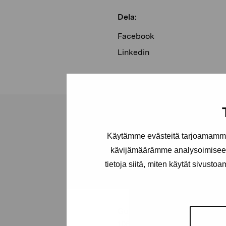
Dela:
Facebook
Linkedin
Käytämme evästeitä tarjoamamme 
kävijämäärämme analysoimiseen
Stiftelsen Pro
tietoja siitä, miten käytät sivusto
Artibus
Gustav Wasas gata 11
10600 Ekenäs