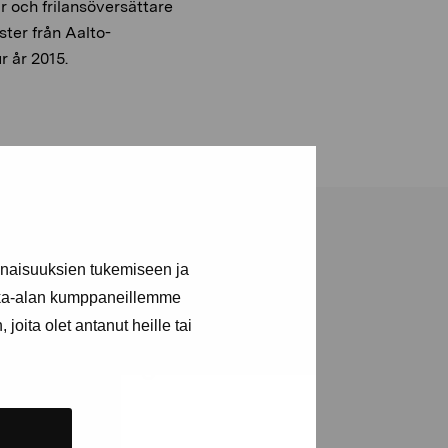
r och frilansöversättare
ster från Aalto-
r år 2015.
inaisuuksien tukemiseen ja
kka-alan kumppaneillemme
joita olet antanut heille tai
a utställningar