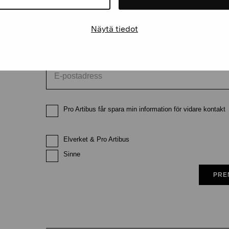
Förnamn
Efternam
Näytä tiedot
E-postadress
Pro Artibus får spara min information för vidare kontakt
Elverket & Pro Artibus
Sinne
PRE