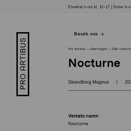
Skip
Elverket ti–sö kl. 11–17 | Sinne ti–
to
content
Besök oss
Open
Pro
sub
Artibus
navigation
logo
Pro Artibus
Samlingen
Sök i samli
Nocturne
|
Strandberg Magnus
20
Verkets namn
Nocturne