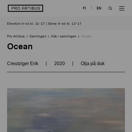
Skip
logo
FI
EN
to
OPEN
OP
content
Elverket ti–sö kl. 11–17 | Sinne ti–sö kl. 12–17
SEARCH
NAV
Pro Artibus
Samlingen
Sök i samlingen
Ocean
Ocean
|
|
Creutziger Erik
2020
Olja på duk