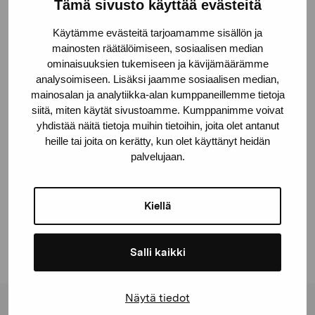
År
Tämä sivusto käyttää evästeitä
2020
Käytämme evästeitä tarjoamamme sisällön ja
mainosten räätälöimiseen, sosiaalisen median
Teknik
ominaisuuksien tukemiseen ja kävijämäärämme
Olja på duk
analysoimiseen. Lisäksi jaamme sosiaalisen median,
mainosalan ja analytiikka-alan kumppaneillemme tietoja
© Kuvasto 2026
siitä, miten käytät sivustoamme. Kumppanimme voivat
yhdistää näitä tietoja muihin tietoihin, joita olet antanut
heille tai joita on kerätty, kun olet käyttänyt heidän
palvelujaan.
Dela:
Facebook
Kiellä
Linkedin
Salli kaikki
Näytä tiedot