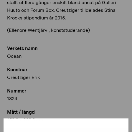
ställt ut flera gånger enskilt bland annat på Galleri
Huuto och Forum Box. Creutziger tilldelades Stina
Krooks stipendium år 2015.
(Ellenore Wentjärvi, konststuderande)
Verkets namn
Ocean
Konstnär
Creutziger Erik
Nummer
1324
Mått / längd
150,0 x 200,0 cm