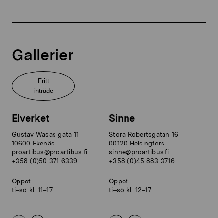
Gallerier
Fritt
inträde
Elverket
Sinne
Gustav Wasas gata 11
Stora Robertsgatan 16
10600 Ekenäs
00120 Helsingfors
proartibus@proartibus.fi
sinne@proartibus.fi
+358 (0)50 371 6339
+358 (0)45 883 3716
Öppet
Öppet
ti–sö kl. 11–17
ti–sö kl. 12–17