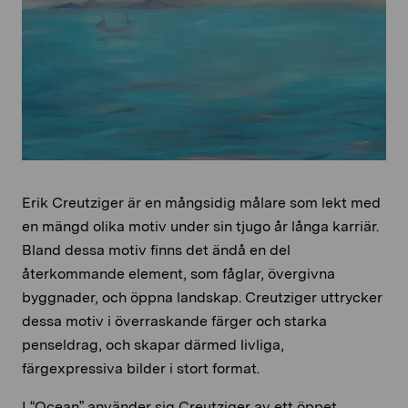
Erik Creutziger är en mångsidig målare som lekt med
en mängd olika motiv under sin tjugo år långa karriär.
Bland dessa motiv finns det ändå en del
återkommande element, som fåglar, övergivna
byggnader, och öppna landskap. Creutziger uttrycker
dessa motiv i överraskande färger och starka
penseldrag, och skapar därmed livliga,
färgexpressiva bilder i stort format.
I “Ocean” använder sig Creutziger av ett öppet