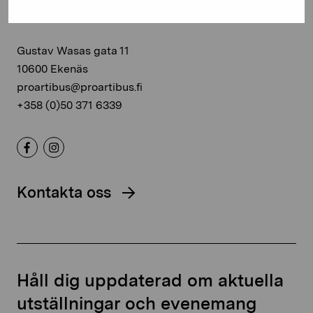
Stiftelsen Pro Artibus
Gustav Wasas gata 11
10600 Ekenäs
proartibus@proartibus.fi
+358 (0)50 371 6339
Kontakta oss
Håll dig uppdaterad om aktuella
utställningar och evenemang