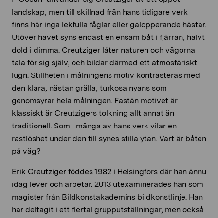
landskap, men till skillnad från hans tidigare verk
finns här inga lekfulla fåglar eller galopperande hästar.
Utöver havet syns endast en ensam båt i fjärran, halvt
dold i dimma. Creutziger låter naturen och vågorna
tala för sig själv, och bildar därmed ett atmosfäriskt
lugn. Stillheten i målningens motiv kontrasteras med
den klara, nästan grälla, turkosa nyans som
genomsyrar hela målningen. Fastän motivet är
klassiskt är Creutzigers tolkning allt annat än
traditionell. Som i många av hans verk vilar en
rastlöshet under den till synes stilla ytan. Vart är båten
på väg?
Erik Creutziger föddes 1982 i Helsingfors där han ännu
idag lever och arbetar. 2013 utexaminerades han som
magister från Bildkonstakademins bildkonstlinje. Han
har deltagit i ett flertal grupputställningar, men också