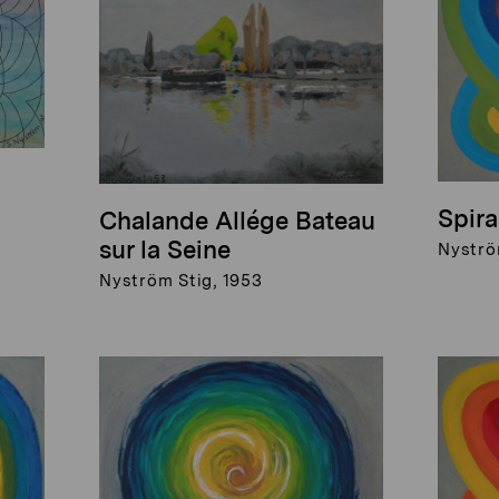
Spira
Chalande Allége Bateau
sur la Seine
Nyströ
Nyström Stig, 1953