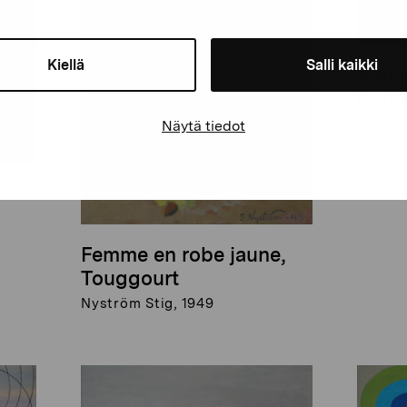
Kiellä
Salli kaikki
Komp
Nyströ
Näytä tiedot
Femme en robe jaune,
Touggourt
Nyström Stig, 1949