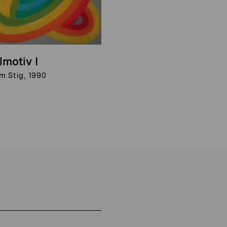
lmotiv I
m Stig, 1990