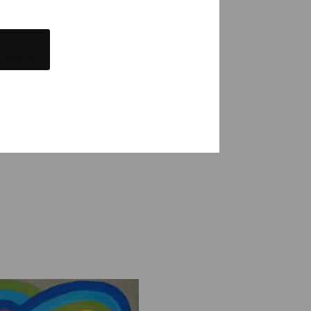
osition V
m Stig, 1997