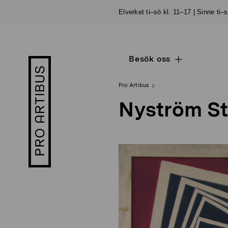
Skip
Elverket ti–sö kl. 11–17 | Sinne ti–
to
content
Besök oss
Open
Pro
sub
Artibus
navigation
logo
Pro Artibus
Nyström St