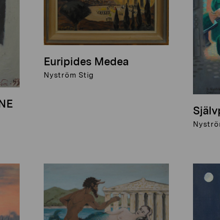
Euripides Medea
Nyström Stig
INE
Själv
Nyströ