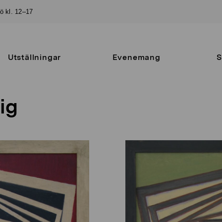
sö kl. 12–17
Utställningar
Evenemang
S
ig