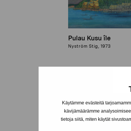
Pulau Kusu île
Nyström Stig, 1973
Käytämme evästeitä tarjoamamme 
kävijämäärämme analysoimiseen
tietoja siitä, miten käytät sivusto