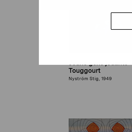
Jeune gens jouants
Touggourt
Nyström Stig, 1949