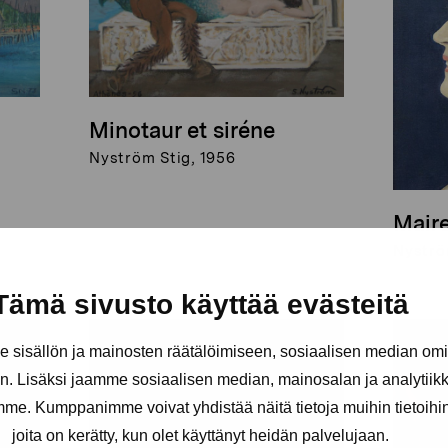
Minotaur et siréne
Nyström Stig, 1956
Mair
Nyströ
Tämä sivusto käyttää evästeitä
sisällön ja mainosten räätälöimiseen, sosiaalisen median om
. Lisäksi jaamme sosiaalisen median, mainosalan ja analytii
amme. Kumppanimme voivat yhdistää näitä tietoja muihin tietoihin, 
joita on kerätty, kun olet käyttänyt heidän palvelujaan.