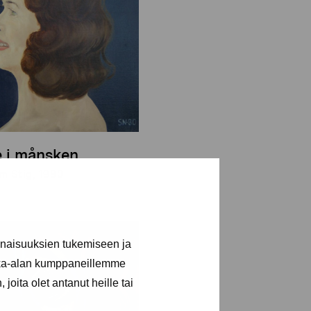
e i månsken
m Stig, 1980
inaisuuksien tukemiseen ja
kka-alan kumppaneillemme
joita olet antanut heille tai