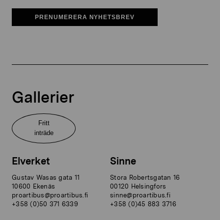
PRENUMERERA NYHETSBREV
Gallerier
Fritt
inträde
Elverket
Sinne
Gustav Wasas gata 11
Stora Robertsgatan 16
10600 Ekenäs
00120 Helsingfors
proartibus@proartibus.fi
sinne@proartibus.fi
+358 (0)50 371 6339
+358 (0)45 883 3716