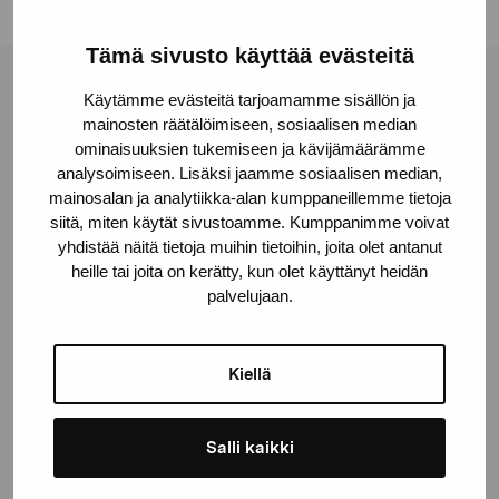
Tämä sivusto käyttää evästeitä
Stiftelsen Pro Artibus
Käytämme evästeitä tarjoamamme sisällön ja
mainosten räätälöimiseen, sosiaalisen median
ominaisuuksien tukemiseen ja kävijämäärämme
analysoimiseen. Lisäksi jaamme sosiaalisen median,
Gustav Wasas gata 11
mainosalan ja analytiikka-alan kumppaneillemme tietoja
10600 Ekenäs
siitä, miten käytät sivustoamme. Kumppanimme voivat
proartibus@proartibus.fi
yhdistää näitä tietoja muihin tietoihin, joita olet antanut
+358 (0)50 371 6339
heille tai joita on kerätty, kun olet käyttänyt heidän
palvelujaan.
Kiellä
Kontakta oss
Salli kaikki