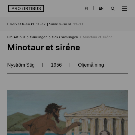
Skip
logo
FI
EN
to
OPEN
OP
content
Elverket ti–sö kl. 11–17 | Sinne ti–sö kl. 12–17
SEARCH
NAV
Pro Artibus
Samlingen
Sök i samlingen
Minotaur et siréne
Minotaur et siréne
|
|
Nyström Stig
1956
Oljemålning