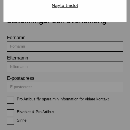
Näytä tiedot
Håll dig uppdaterad om aktuella
utställningar och evenemang
Förnamn
Efternamn
E-postadress
Pro Artibus får spara min information för vidare kontakt
Elverket & Pro Artibus
Sinne