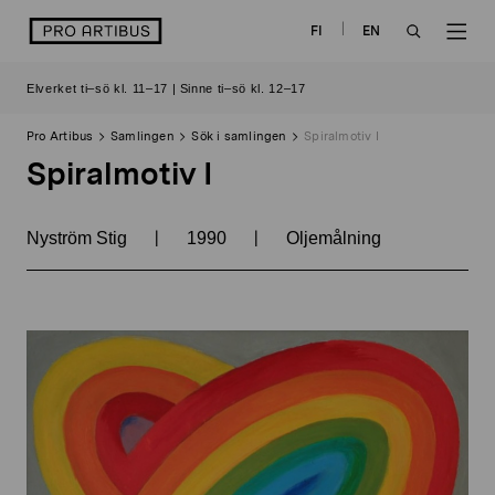
Skip
logo
FI
EN
to
OPEN
OP
content
Elverket ti–sö kl. 11–17 | Sinne ti–sö kl. 12–17
SEARCH
NAV
Pro Artibus
Samlingen
Sök i samlingen
Spiralmotiv I
Spiralmotiv I
|
|
Nyström Stig
1990
Oljemålning