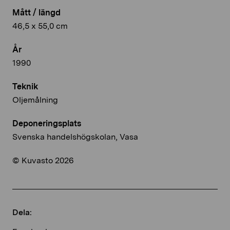
Mått / längd
46,5 x 55,0 cm
År
1990
Teknik
Oljemålning
Deponeringsplats
Svenska handelshögskolan, Vasa
© Kuvasto 2026
Dela: