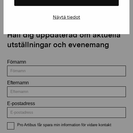
Näytä tiedot
Håll dig uppdaterad om aktuella
utställningar och evenemang
Förnamn
Efternamn
E-postadress
Pro Artibus får spara min information för vidare kontakt