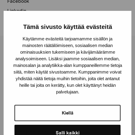
Facebook
Linkedin
Tämä sivusto käyttää evästeitä
Käytämme evästeitä tarjoamamme sisällön ja
mainosten räätälöimiseen, sosiaalisen median
Stiftelsen Pro Artibus
ominaisuuksien tukemiseen ja kävijämäärämme
analysoimiseen. Lisäksi jaamme sosiaalisen median,
mainosalan ja analytiikka-alan kumppaneillemme tietoja
Gustav Wasas gata 11
siitä, miten käytät sivustoamme. Kumppanimme voivat
yhdistää näitä tietoja muihin tietoihin, joita olet antanut
10600 Ekenäs
heille tai joita on kerätty, kun olet käyttänyt heidän
proartibus@proartibus.fi
palvelujaan.
+358 (0)50 371 6339
Kiellä
Kontakta oss
Salli kaikki