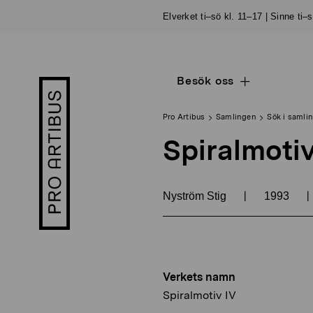
Skip
Elverket ti–sö kl. 11–17 | Sinne ti–
to
content
Besök oss
Open
Pro
sub
Artibus
navigation
logo
Pro Artibus
Samlingen
Sök i samli
Spiralmotiv
|
|
Nyström Stig
1993
Verkets namn
Spiralmotiv IV