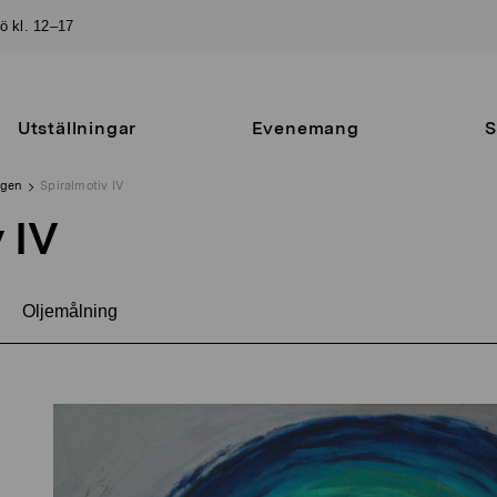
sö kl. 12–17
Utställningar
Evenemang
S
ngen
Spiralmotiv IV
 IV
Oljemålning