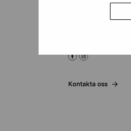
Artibus
Gustav Wasas gata 11
10600 Ekenäs
proartibus@proartibus.fi
+358 (0)50 371 6339
Kontakta oss