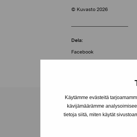
© Kuvasto 2026
Dela:
Facebook
Linkedin
Käytämme evästeitä tarjoamamme 
kävijämäärämme analysoimiseen
tietoja siitä, miten käytät sivusto
Stiftelsen Pro