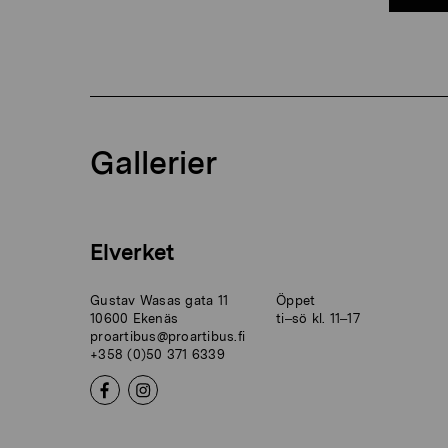
Gallerier
Elverket
Gustav Wasas gata 11
Öppet
10600 Ekenäs
ti–sö kl. 11–17
proartibus@proartibus.fi
+358 (0)50 371 6339