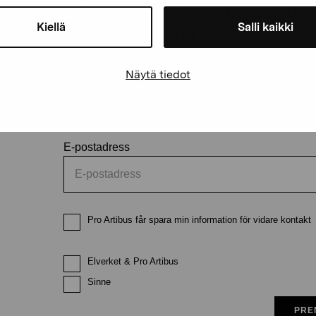
Håll dig uppdaterad om aktuell
Kiellä
Salli kaikki
och evenemang
Näytä tiedot
Förnamn
Efternam
E-postadress
Pro Artibus får spara min information för vidare kontakt
Elverket & Pro Artibus
Sinne
PRE