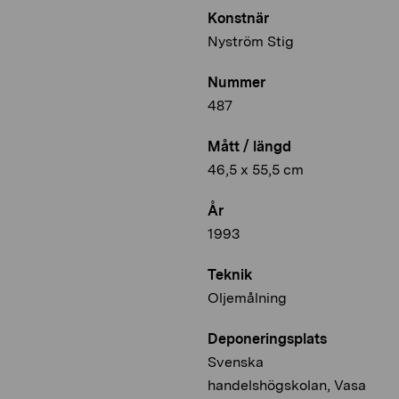
Konstnär
Nyström Stig
Nummer
487
Mått / längd
46,5 x 55,5 cm
År
1993
Teknik
Oljemålning
Deponeringsplats
Svenska
handelshögskolan, Vasa