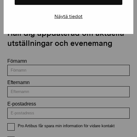
Näytä tiedot
Håll dig uppdaterad om aktuella
utställningar och evenemang
Förnamn
Efternamn
E-postadress
Pro Artibus får spara min information för vidare kontakt