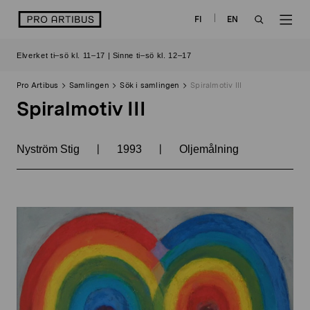
Skip
logo
FI
EN
to
OPEN
OP
content
Elverket ti–sö kl. 11–17 | Sinne ti–sö kl. 12–17
SEARCH
NAV
Pro Artibus
Samlingen
Sök i samlingen
Spiralmotiv III
Spiralmotiv III
|
|
Nyström Stig
1993
Oljemålning