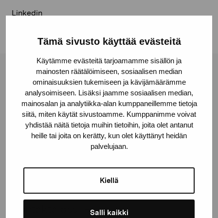
Linkedin
Tämä sivusto käyttää evästeitä
Käytämme evästeitä tarjoamamme sisällön ja
mainosten räätälöimiseen, sosiaalisen median
Stiftelsen Pro Artibus
ominaisuuksien tukemiseen ja kävijämäärämme
analysoimiseen. Lisäksi jaamme sosiaalisen median,
mainosalan ja analytiikka-alan kumppaneillemme tietoja
Gustav Wasas gata 11
siitä, miten käytät sivustoamme. Kumppanimme voivat
10600 Ekenäs
yhdistää näitä tietoja muihin tietoihin, joita olet antanut
heille tai joita on kerätty, kun olet käyttänyt heidän
proartibus@proartibus.fi
palvelujaan.
+358 (0)50 371 6339
Kiellä
Kontakta oss
Salli kaikki