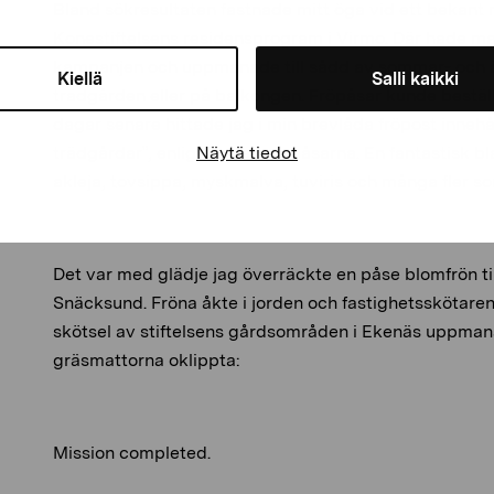
Bland sökresultaten fastnade mitt öga vid ett bekant
Konestiftelsens residensprogram i Virmo. Där hade m
kampanjen och uppmanade till sådd av sommar- och 
Kiellä
Salli kaikki
trädgården eller på balkongen. Fröpåsar kunde bestäl
dagar senare hittade jag i min brevlåda fröpost innehå
Näytä tiedot
trädgårdar”, enligt texten på påsarna. En fantastisk bl
akleja, tovsippa, myskmalva, tuviris och många fler so
Det var med glädje jag överräckte en påse blomfrön til
Snäcksund. Fröna åkte i jorden och fastighetsskötar
skötsel av stiftelsens gårdsområden i Ekenäs uppman
gräsmattorna oklippta:
Mission completed.