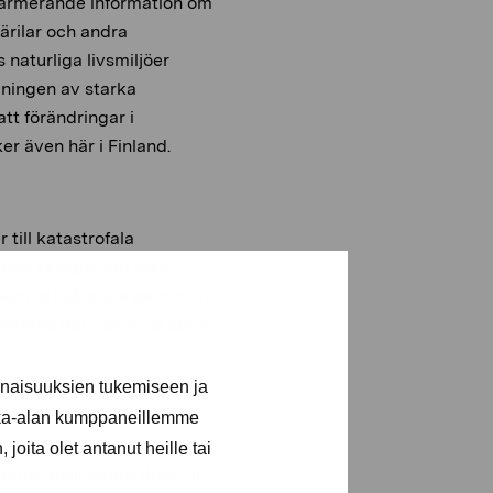
alarmerande information om
järilar och andra
 naturliga livsmiljöer
dningen av starka
t förändringar i
r även här i Finland.
till katastrofala
nas så egna fält med
 kan också bidra genom att
nerarna där kan hitta såväl
inaisuuksien tukemiseen ja
kka-alan kumppaneillemme
t införskaffas. Jag
joita olet antanut heille tai
or pollinerare dras till.