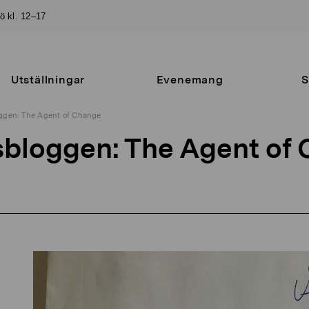
sö kl. 12–17
Utställningar
Evenemang
S
oggen: The Agent of Change
sbloggen: The Agent of