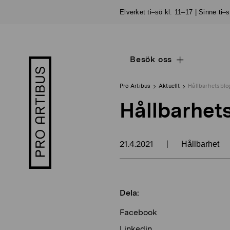
Skip
Elverket ti–sö kl. 11–17 | Sinne ti–
to
content
Besök oss
Open
Pro
sub
Artibus
navigation
logo
Pro Artibus
Aktuellt
Hållbarhetsbl
Hållbarhet
21.4.2021
|
Hållbarhet
Dela:
Facebook
Linkedin