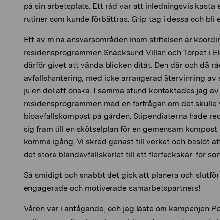
på sin arbetsplats. Ett råd var att inledningsvis kasta
rutiner som kunde förbättras. Grip tag i dessa och bli
Ett av mina ansvarsområden inom stiftelsen är koordi
residensprogrammen Snäcksund Villan och Torpet i E
därför givet att vända blicken ditåt. Den där och då r
avfallshantering, med icke arrangerad återvinning av 
ju en del att önska. I samma stund kontaktades jag av 
residensprogrammen med en förfrågan om det skulle va
bioavfallskompost på gården. Stipendiaterna hade red
sig fram till en skötselplan för en gemensam kompost o
komma igång. Vi skred genast till verket och beslöt at
det stora blandavfallskärlet till ett flerfackskärl för sor
Så smidigt och snabbt det gick att planera och slutf
engagerade och motiverade samarbetspartners!
Våren var i antågande, och jag läste om kampanjen
Pe