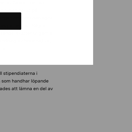
 namn, Saaren kartano,
an redan hakat på
ängsblommor i den egna
las per e-post. Några
llande ”skatter ur gamla
andning av borstnejlika,
rter!
l stipendiaterna i
en som handhar löpande
ades att lämna en del av