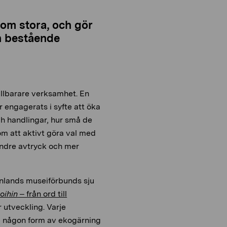
som stora, och gör
h bestående
hållbarare verksamhet. En
 engagerats i syfte att öka
h handlingar, hur små de
nom att aktivt göra val med
mindre avtryck och mer
inlands museiförbunds sju
oihin
– från ord till
 utveckling. Varje
ra någon form av ekogärning