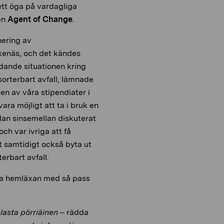
 ett öga på vardagliga
 en
Agent of Change
.
nering av
kenäs, och det kändes
ådande situationen kring
sorterbart avfall, lämnade
en av våra stipendiater i
ra möjligt att ta i bruk en
an sinsemellan diskuterat
ch var ivriga att få
t samtidigt också byta ut
terbart avfall.
öra hemläxan med så pass
lasta pörriäinen
– rädda