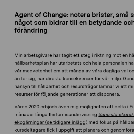
Agent of Change: notera brister, små 
något som bidrar till en betydande oc
förändring
Min arbetsgivare har tagit ett steg i riktning mot en 
hållbarhetsplan har utarbetats och hela personalen har
vår medvetenhet om att många av våra dagliga val oc
än ter sig, har direkta konsekvenser för vår miljö. Ge
hänsyn till hållbarhet och resursfrågor lämnar vi ett 
resurser för följande generationer att disponera.
Våren 2020 erbjöds även mig möjligheten att delta i F
månader långa flerformsundervisning
Sanoista ekotek
ekogärningar (se tidigare inlägg)
med fokus på hållbar
kursdeltagare fick i uppgift att planera och genomfö