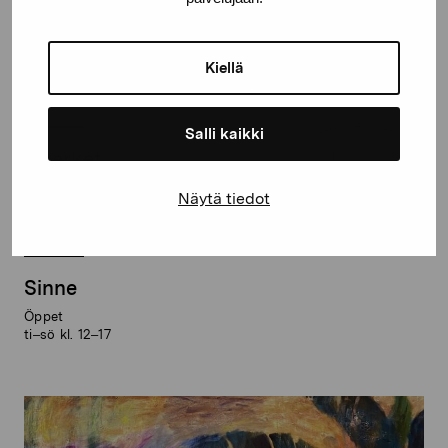
Kiellä
Aktuella utställningar
Salli kaikki
Elverket
Fritt inträde
Öppet
Näytä tiedot
ti–sö kl. 11–17
Sinne
Öppet
ti–sö kl. 12–17