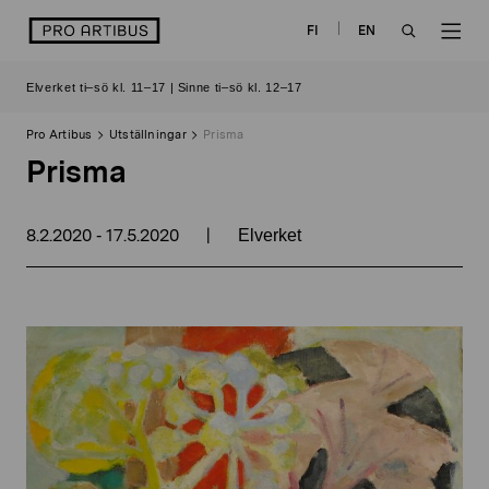
Skip
logo
FI
EN
to
OPEN
OP
content
Elverket ti–sö kl. 11–17 | Sinne ti–sö kl. 12–17
SEARCH
NAV
Pro Artibus
Utställningar
Prisma
Prisma
8.2.2020
17.5.2020
|
-
Elverket