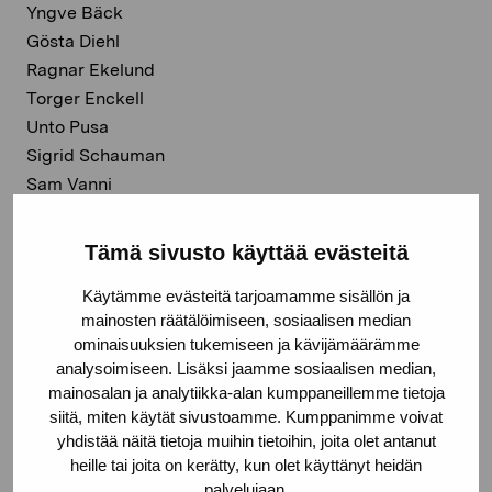
Yngve Bäck
Gösta Diehl
Ragnar Ekelund
Torger Enckell
Unto Pusa
Sigrid Schauman
Sam Vanni
Tämä sivusto käyttää evästeitä
Virtuell guidning till utställningen
Käytämme evästeitä tarjoamamme sisällön ja
mainosten räätälöimiseen, sosiaalisen median
ominaisuuksien tukemiseen ja kävijämäärämme
analysoimiseen. Lisäksi jaamme sosiaalisen median,
mainosalan ja analytiikka-alan kumppaneillemme tietoja
Dela:
siitä, miten käytät sivustoamme. Kumppanimme voivat
Facebook
yhdistää näitä tietoja muihin tietoihin, joita olet antanut
heille tai joita on kerätty, kun olet käyttänyt heidän
Linkedin
palvelujaan.