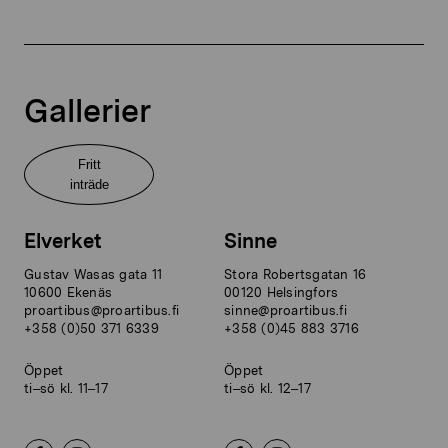
Gallerier
Fritt
inträde
Elverket
Sinne
Gustav Wasas gata 11
Stora Robertsgatan 16
10600 Ekenäs
00120 Helsingfors
proartibus@proartibus.fi
sinne@proartibus.fi
+358 (0)50 371 6339
+358 (0)45 883 3716
Öppet
Öppet
ti–sö kl. 11–17
ti–sö kl. 12–17