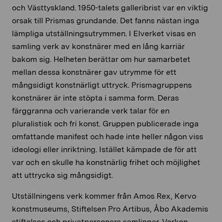
och Västtyskland. 1950-talets galleribrist var en viktig
orsak till Prismas grundande. Det fanns nästan inga
lämpliga utställningsutrymmen. I Elverket visas en
samling verk av konstnärer med en lång karriär
bakom sig. Helheten berättar om hur samarbetet
mellan dessa konstnärer gav utrymme för ett
mångsidigt konstnärligt uttryck. Prismagruppens
konstnärer är inte stöpta i samma form. Deras
färggranna och varierande verk talar för en
pluralistisk och fri konst. Gruppen publicerade inga
omfattande manifest och hade inte heller någon viss
ideologi eller inriktning. Istället kämpade de för att
var och en skulle ha konstnärlig frihet och möjlighet
att uttrycka sig mångsidigt.
Utställningens verk kommer från Amos Rex, Kervo
konstmuseums, Stiftelsen Pro Artibus, Åbo Akademis
stiftelses och privatpersoners samlingar. Verken