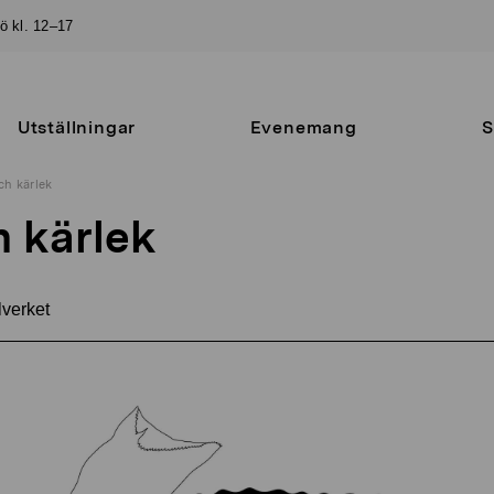
sö kl. 12–17
Utställningar
Evenemang
S
ch kärlek
h kärlek
verket