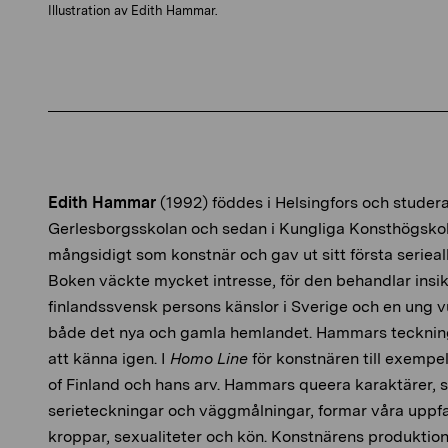
Illustration av Edith Hammar.
Edith Hammar
(1992) föddes i Helsingfors och studera
Gerlesborgsskolan och sedan i Kungliga Konsthögsko
mångsidigt som konstnär och gav ut sitt första serie
Boken väckte mycket intresse, för den behandlar insik
finlandssvensk persons känslor i Sverige och en ung v
både det nya och gamla hemlandet. Hammars teckningsst
att känna igen. I
Homo Line
för konstnären till exempe
of Finland och hans arv. Hammars queera karaktärer, s
serieteckningar och väggmålningar, formar våra uppfa
kroppar, sexualiteter och kön. Konstnärens produktion 