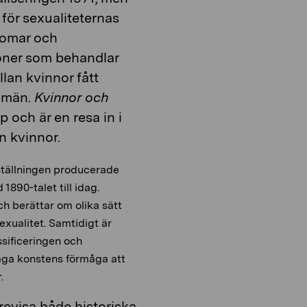
för sexualiteternas
domar och
tioner som behandlar
lan kvinnor fått
 män.
Kvinnor och
 och är en resa in i
n kvinnor.
tställningen producerade
1890-talet till idag.
ch berättar om olika sätt
xualitet. Samtidigt är
assificeringen och
 säga konstens förmåga att
.
örevisa både historiska