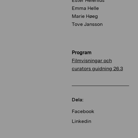
Ester Helenius
Emma Helle
Marie Høeg
Tove Jansson
Program
Filmvisningar och
curators guidning 26.3
Dela:
Facebook
Linkedin