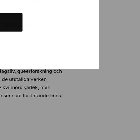
motiv. Skulpturerna är
till 1970-talets feministiska
gmålningar synliggör
, som studerat i
par verk som tillför
teter.
ch berättar om hur
1900-talets modernism och i
agsliv, queerforskning och
 de utställda verken.
v kvinnors kärlek, men
anser som fortfarande finns