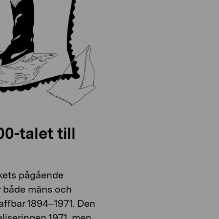
-talet till
erkets pågående
där både mäns och
affbar 1894–1971. Den
naliseringen 1971, men