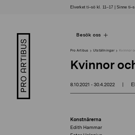
Skip
Elverket ti–sö kl. 11–17 | Sinne ti–
to
content
Besök oss
Open
Pro
sub
Artibus
navigation
logo
Pro Artibus
Utställningar
Kvinnor o
Kvinnor oc
8.10.2021
30.4.2022
|
-
El
Konstnärerna
Edith Hammar