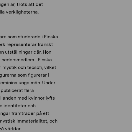
en är, trots att det
a verkligheterna.
are som studerade i Finska
erk representerar franskt
en utställningar där. Hon
ll hedersmedlem i Finska
 mystik och teosofi, vilket
gurerna som figurerar i
 feminina unga män. Under
publicerat flera
llanden med kvinnor lyfts
e identiteter och
ingar framträder på ett
mystisk immaterialitet, och
vå världar.