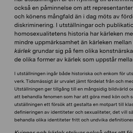
också en påminnelse om att representanter 
och könens mångfald än i dag möts av för
diskriminering. I utställningar och publika
homosexualitetens historia har kärleken mel
mindre uppmärksamhet än kärleken mellan
kärlek
grundar sig på fem olika konstnärskap
de olika former av kärlek som uppstår mella
I utställningen ingår både historiska och enkom för u
verk. Tidsmässigt är urvalet jämt fördelat från och med 
Utställningen ger tillgång till en mångsidig bildvärld o
att behandla fenomen som har att göra med kön och se
utställningen ett försök att gestalta en motpart till kl
definieringen av identiteter och sexualiteter, det vill
behandla olika identiteter fritt och undvika definitioner
Kvinnor och kärlek
strävar också efter att f