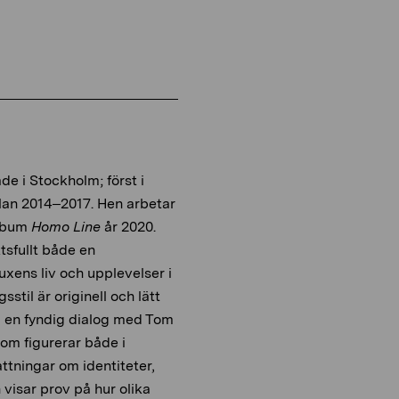
de i Stockholm; först i
lan 2014–2017. Hen arbetar
album
Homo Line
år 2020.
tsfullt både en
uxens liv och upplevelser i
il är originell och lätt
l en fyndig dialog med Tom
om figurerar både i
ttningar om identiteter,
visar prov på hur olika