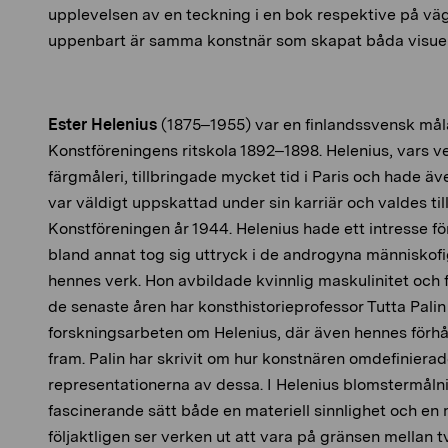
upplevelsen av en teckning i en bok respektive på vägg
uppenbart är samma konstnär som skapat båda visuell
Ester Helenius
(1875–1955) var en finlandssvensk mål
Konstföreningens ritskola 1892–1898. Helenius, vars v
färgmåleri, tillbringade mycket tid i Paris och hade äv
var väldigt uppskattad under sin karriär och valdes ti
Konstföreningen år 1944. Helenius hade ett intresse för
bland annat tog sig uttryck i de androgyna människofi
hennes verk. Hon avbildade kvinnlig maskulinitet och
de senaste åren har konsthistorieprofessor Tutta Palin 
forskningsarbeten om Helenius, där även hennes förhå
fram. Palin har skrivit om hur konstnären omdefinierad
representationerna av dessa. I Helenius blomstermåln
fascinerande sätt både en materiell sinnlighet och en 
följaktligen ser verken ut att vara på gränsen mellan t