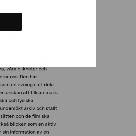
fram affekter som får oss
ingar som potentiellt kan
rukturer. För att bemästra
ter måste vi ta itu med det
er, trauman och
apaciteten att tillsammans
dividernas särprägel, då vi
a, våra olikheter och
gerar oss. Den här
 som en övning i att dela
n önskan att tillsammans
iska och fysiska
ndersökt arkiv och ställt
gssätten och de filmiska
också blicken som en aktiv
r sin information av en