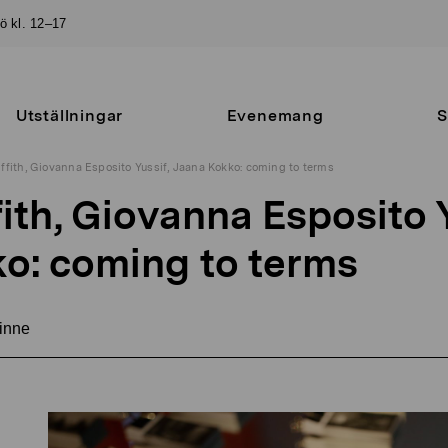
sö kl. 12–17
Utställningar
Evenemang
S
iffith, Giovanna Esposito Yussif, Jaana Kokko: coming to terms
fith, Giovanna Esposito Y
o: coming to terms
inne