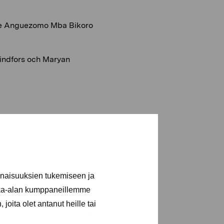
ie Anguezomo Mba Bikoro
ndfors och Maryan
inaisuuksien tukemiseen ja
kka-alan kumppaneillemme
joita olet antanut heille tai
om går ut på att lära sig,