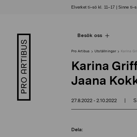
Skip
Elverket ti–sö kl. 11–17 | Sinne ti–
to
content
Besök oss
Open
Pro
sub
Artibus
navigation
logo
Pro Artibus
Utställningar
Karina Gr
Karina Grif
Jaana Kokk
27.8.2022
2.10.2022
|
-
S
Dela: