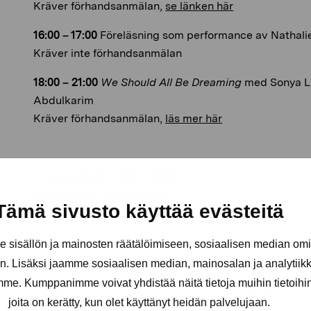
Kräver förhandsanmälan,
se länken här
16:00 – 17:00
Föreläsning som performance av Nathal
Kräver inte förhandsanmälan
18:00 – 21:00
We Should All Be Dreaming
med Sonya Li
Abdulkarim
Kräver förhandsanmälan,
läs mer här
Onsdag 28.09 | 18:00 – 20:00
Screening av Jaana Kokko
Tämä sivusto käyttää evästeitä
sisällön ja mainosten räätälöimiseen, sosiaalisen median om
. Lisäksi jaamme sosiaalisen median, mainosalan ja analytii
amme. Kumppanimme voivat yhdistää näitä tietoja muihin tietoihin, 
Coming to terms är en övning i försoning. En handling s
joita on kerätty, kun olet käyttänyt heidän palvelujaan.