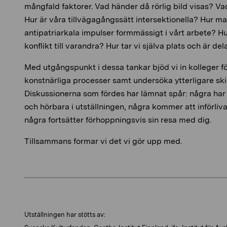
mångfald faktorer. Vad händer då rörlig bild visas? Va
Hur är våra tillvägagångssätt intersektionella? Hur ma
antipatriarkala impulser formmässigt i vårt arbete? Hur
konflikt till varandra? Hur tar vi själva plats och är del
Med utgångspunkt i dessa tankar bjöd vi in kolleger fö
konstnärliga processer samt undersöka ytterligare skil
Diskussionerna som fördes har lämnat spår: några har 
och hörbara i utställningen, några kommer att införliv
några fortsätter förhoppningsvis sin resa med dig.
Tillsammans formar vi det vi gör upp med.
Utställningen har stötts av: