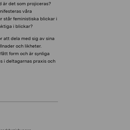
d är det som projiceras?
nifesteras våra
 står feministiska blickar i
aktiga i blickar?
r att dela med sig av sina
lnader och likheter.
fått form och är synliga
as i deltagarnas praxis och