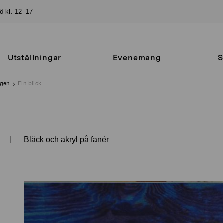
sö kl. 12–17
Utställningar
Evenemang
S
ngen
Ein blick
|
Bläck och akryl på fanér