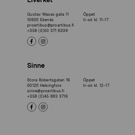
Gustav Wasas gata 11
Öppet
10600 Ekenäs
ti–sö kl. 11–17
proartibus@proartibus.fi
+358 (0)50 371 6339
Sinne
Stora Robertsgatan 16
Öppet
00120 Helsingfors
ti–sö kl. 12–17
sinne@proartibus.fi
+358 (0)45 883 3716