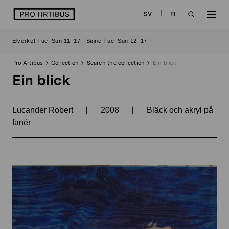
Skip
logo
SV
FI
to
OPEN
OP
content
Elverket Tue–Sun 11–17 | Sinne Tue–Sun 12–17
SEARCH
NAV
Pro Artibus
Collection
Search the collection
Ein blick
Ein blick
|
|
Lucander Robert
2008
Bläck och akryl på
fanér