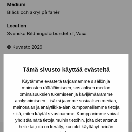
Medium
Bläck och akryl på fanér
Location
Svenska Bildningsförbundet r.f, Vasa
© Kuvasto 2026
Tämä sivusto käyttää evästeitä
Share:
Käytämme evästeitä tarjoamamme sisällön ja
Facebook
mainosten räätälöimiseen, sosiaalisen median
ominaisuuksien tukemiseen ja kävijämäärämme
Linkedin
analysoimiseen. Lisäksi jaamme sosiaalisen median,
mainosalan ja analytiikka-alan kumppaneillemme tietoja
siitä, miten käytät sivustoamme. Kumppanimme voivat
yhdistää näitä tietoja muihin tietoihin, joita olet antanut
heille tai joita on kerätty, kun olet käyttänyt heidän