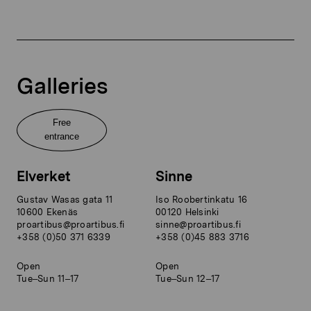
Galleries
Free
entrance
Elverket
Sinne
Gustav Wasas gata 11
Iso Roobertinkatu 16
10600 Ekenäs
00120 Helsinki
proartibus@proartibus.fi
sinne@proartibus.fi
+358 (0)50 371 6339
+358 (0)45 883 3716
Open
Open
Tue–Sun 11–17
Tue–Sun 12–17