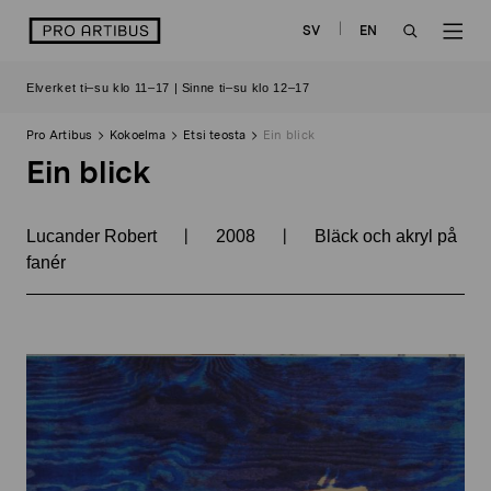
Siirry
logo
SV
EN
sisältöön
OPEN
OP
Elverket ti–su klo 11–17 | Sinne ti–su klo 12–17
SEARCH
NAV
Pro Artibus
Kokoelma
Etsi teosta
Ein blick
Ein blick
|
|
Lucander Robert
2008
Bläck och akryl på
fanér