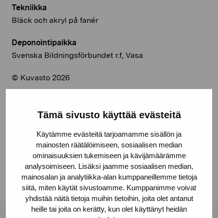
Tekniikka
Bläck och akryl på fanér
Deponointipaikka
Svenska Bildningsförbundet r.f, Vasa
© Kuvasto 2026
Tämä sivusto käyttää evästeitä
Jaa:
Käytämme evästeitä tarjoamamme sisällön ja
Facebook
mainosten räätälöimiseen, sosiaalisen median
ominaisuuksien tukemiseen ja kävijämäärämme
Linkedin
analysoimiseen. Lisäksi jaamme sosiaalisen median,
mainosalan ja analytiikka-alan kumppaneillemme tietoja
siitä, miten käytät sivustoamme. Kumppanimme voivat
yhdistää näitä tietoja muihin tietoihin, joita olet antanut
heille tai joita on kerätty, kun olet käyttänyt heidän