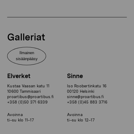
Galleriat
Ilmainen
sisäänpääsy
Elverket
Sinne
Kustaa Vaasan katu 11
Iso Roobertinkatu 16
10600 Tammisaari
00120 Helsinki
proartibus@proartibus.fi
sinne@proartibus.fi
+358 (0)50 371 6339
+358 (0)45 883 3716
Avoinna
Avoinna
ti–su klo 11–17
ti–su klo 12–17