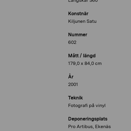
Långskär 360°
Konstnär
Kiljunen Satu
Nummer
602
Mått / längd
179,0 x 84,0 cm
År
2001
Teknik
Fotografi på vinyl
Deponeringsplats
Pro Artibus, Ekenäs