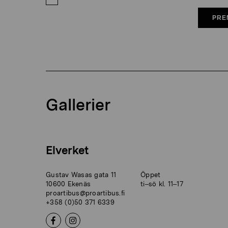
PRE
Gallerier
Elverket
Gustav Wasas gata 11
Öppet
10600 Ekenäs
ti–sö kl. 11–17
proartibus@proartibus.fi
+358 (0)50 371 6339