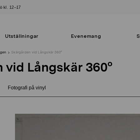
sö kl. 12–17
Utställningar
Evenemang
S
ngen
Skärgården vid Långskär 360°
 vid Långskär 360°
Fotografi på vinyl