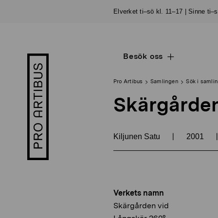
Skip
Elverket ti–sö kl. 11–17 | Sinne ti–
to
content
Besök oss
Open
Pro
sub
Artibus
navigation
logo
Pro Artibus
Samlingen
Sök i samli
Skärgården
|
|
Kiljunen Satu
2001
Verkets namn
Skärgården vid