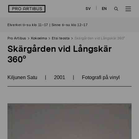
Siirry
logo
SV
EN
sisältöön
OPEN
OP
Elverket ti–su klo 11–17 | Sinne ti–su klo 12–17
SEARCH
NAV
Pro Artibus
Kokoelma
Etsi teosta
Skärgården vid Långskär 360°
Skärgården vid Långskär
360°
|
|
Kiljunen Satu
2001
Fotografi på vinyl