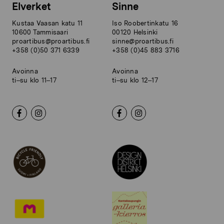
Elverket
Sinne
Kustaa Vaasan katu 11
Iso Roobertinkatu 16
10600 Tammisaari
00120 Helsinki
proartibus@proartibus.fi
sinne@proartibus.fi
+358 (0)50 371 6339
+358 (0)45 883 3716
Avoinna
Avoinna
ti–su klo 11–17
ti–su klo 12–17