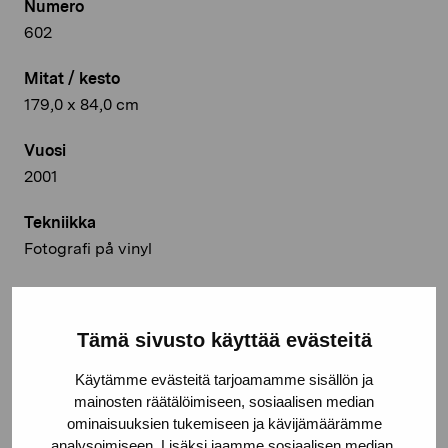
Numero
602
Mitat / kesto
179,0 x 84,0 cm
Vuosi
2001
Tekniikka
Fotografi på vinyl
Deponointipaikka
Pro Artibus, Ekenäs
Tämä sivusto käyttää evästeitä
© Kuvasto 2026
Käytämme evästeitä tarjoamamme sisällön ja
mainosten räätälöimiseen, sosiaalisen median
ominaisuuksien tukemiseen ja kävijämäärämme
analysoimiseen. Lisäksi jaamme sosiaalisen median,