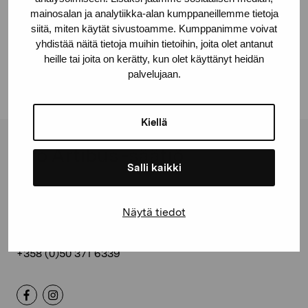
Jaa:
mainosalan ja analytiikka-alan kumppaneillemme tietoja
siitä, miten käytät sivustoamme. Kumppanimme voivat
Facebook
yhdistää näitä tietoja muihin tietoihin, joita olet antanut
heille tai joita on kerätty, kun olet käyttänyt heidän
Linkedin
palvelujaan.
Kiellä
Pro Artibus -säätiö
Salli kaikki
Kustaa Vaasan katu 11
Näytä tiedot
10600 Tammisaari
proartibus@proartibus.fi
+358 (0)50 371 6339