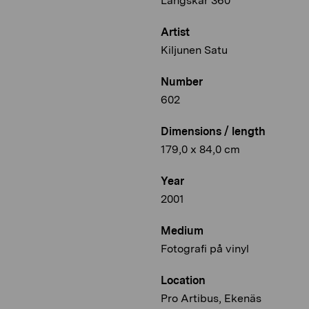
Långskär 360°
Artist
Kiljunen Satu
Number
602
Dimensions / length
179,0 x 84,0 cm
Year
2001
Medium
Fotografi på vinyl
Location
Pro Artibus, Ekenäs