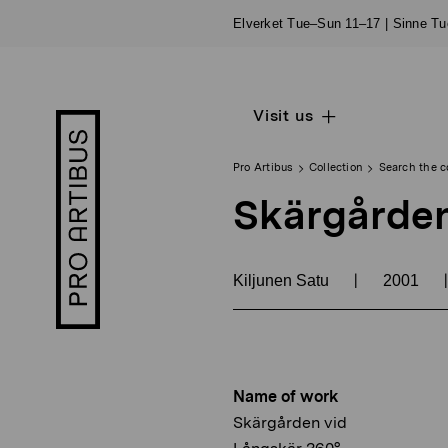
Skip
Elverket Tue–Sun 11–17 | Sinne T
to
content
Visit us
Open
Pro
sub
Artibus
navigation
logo
Pro Artibus
Collection
Search the c
Skärgården
|
|
Kiljunen Satu
2001
Name of work
Skärgården vid