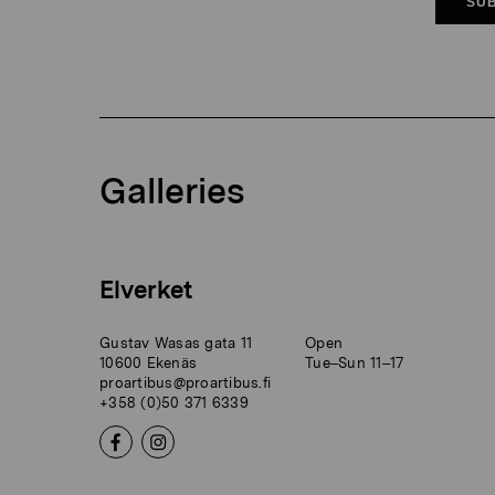
SUB
Galleries
Elverket
Gustav Wasas gata 11
Open
10600 Ekenäs
Tue–Sun 11–17
proartibus@proartibus.fi
+358 (0)50 371 6339