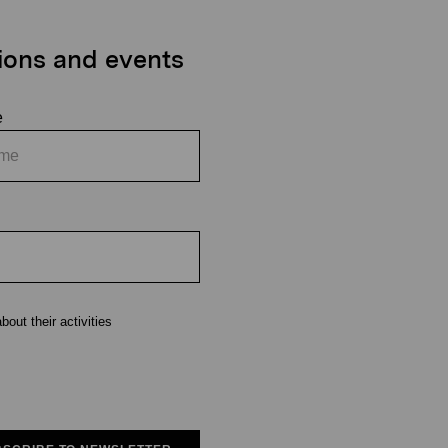
tions and events
e
out their activities