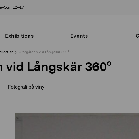
ue–Sun 12–17
Exhibitions
Events
C
ollection
Skärgården vid Långskär 360°
 vid Långskär 360°
Fotografi på vinyl