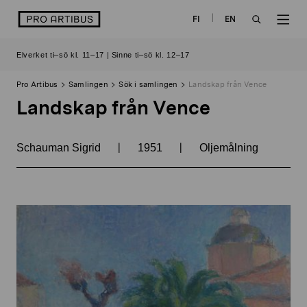
Skip
logo
FI
EN
to
OPEN
OP
content
Elverket ti–sö kl. 11–17 | Sinne ti–sö kl. 12–17
SEARCH
NAV
Pro Artibus
Samlingen
Sök i samlingen
Landskap från Vence
Landskap från Vence
|
|
Schauman Sigrid
1951
Oljemålning