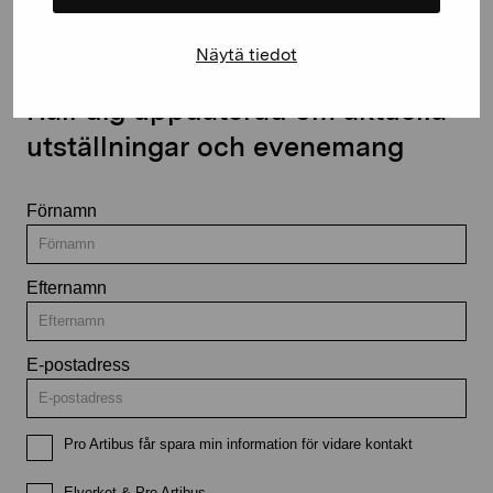
Näytä tiedot
Håll dig uppdaterad om aktuella
utställningar och evenemang
Förnamn
Efternamn
E-postadress
Pro Artibus får spara min information för vidare kontakt
Elverket & Pro Artibus