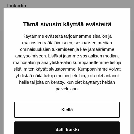
Linkedin
Tämä sivusto käyttää evästeitä
Käytämme evästeitä tarjoamamme sisällön ja
mainosten räätälöimiseen, sosiaalisen median
Stiftelsen Pro Artibus
ominaisuuksien tukemiseen ja kävijämäärämme
analysoimiseen. Lisäksi jaamme sosiaalisen median,
mainosalan ja analytiikka-alan kumppaneillemme tietoja
Gustav Wasas gata 11
siitä, miten käytät sivustoamme. Kumppanimme voivat
10600 Ekenäs
yhdistää näitä tietoja muihin tietoihin, joita olet antanut
proartibus@proartibus.fi
heille tai joita on kerätty, kun olet käyttänyt heidän
palvelujaan.
+358 (0)50 371 6339
Kiellä
Kontakta oss
Salli kaikki