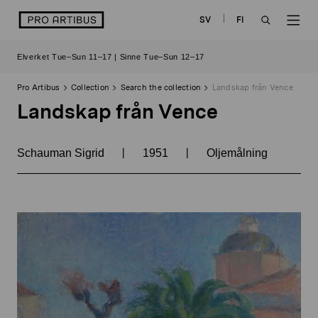
Skip
logo
SV
FI
to
OPEN
OP
content
Elverket Tue–Sun 11–17 | Sinne Tue–Sun 12–17
SEARCH
NAV
Pro Artibus
Collection
Search the collection
Landskap från Vence
Landskap från Vence
|
|
Schauman Sigrid
1951
Oljemålning