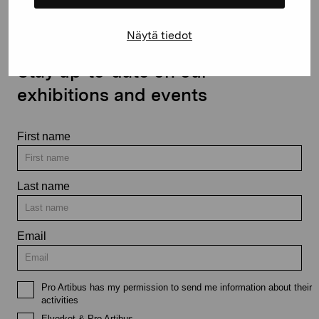
Näytä tiedot
Stay up-to-date on our
exhibitions and events
First name
Last name
Email
Pro Artibus has my permission to send me information about their
activities
Elverket & Pro Artibus