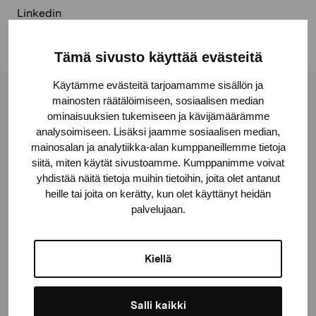
Linkedin
Tämä sivusto käyttää evästeitä
Käytämme evästeitä tarjoamamme sisällön ja
mainosten räätälöimiseen, sosiaalisen median
Pro Artibus Foundation
ominaisuuksien tukemiseen ja kävijämäärämme
analysoimiseen. Lisäksi jaamme sosiaalisen median,
mainosalan ja analytiikka-alan kumppaneillemme tietoja
Gustav Wasas gata 11
siitä, miten käytät sivustoamme. Kumppanimme voivat
10600 Ekenäs
yhdistää näitä tietoja muihin tietoihin, joita olet antanut
proartibus@proartibus.fi
heille tai joita on kerätty, kun olet käyttänyt heidän
palvelujaan.
+358 (0)50 371 6339
Kiellä
Contact us
Salli kaikki