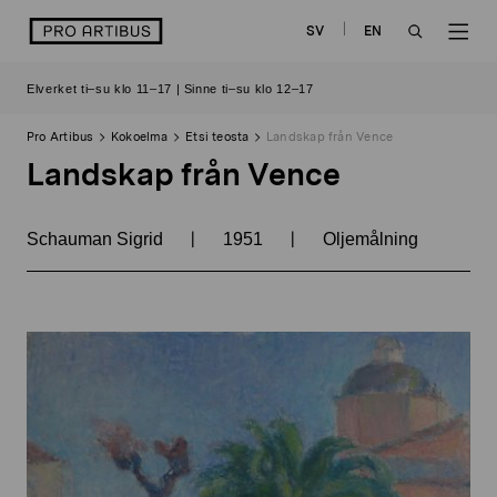
Siirry
logo
SV
EN
sisältöön
OPEN
OP
Elverket ti–su klo 11–17 | Sinne ti–su klo 12–17
SEARCH
NAV
Pro Artibus
Kokoelma
Etsi teosta
Landskap från Vence
Landskap från Vence
|
|
Schauman Sigrid
1951
Oljemålning