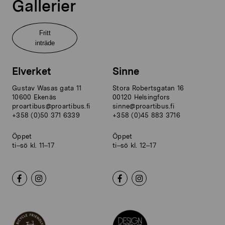
Gallerier
Fritt
inträde
Elverket
Sinne
Gustav Wasas gata 11
Stora Robertsgatan 16
10600 Ekenäs
00120 Helsingfors
proartibus@proartibus.fi
sinne@proartibus.fi
+358 (0)50 371 6339
+358 (0)45 883 3716
Öppet
Öppet
ti–sö kl. 11–17
ti–sö kl. 12–17