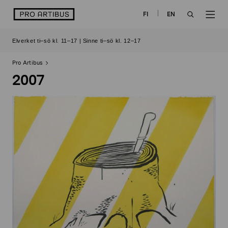
Skip
logo
FI
EN
to
OPEN
OP
content
Elverket ti–sö kl. 11–17 | Sinne ti–sö kl. 12–17
SEARCH
NAV
Pro Artibus
2007