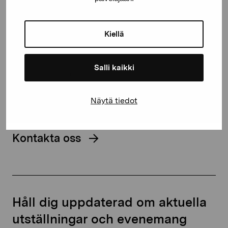
Stiftelsen Pro Artibus
Kiellä
Gustav Wasas gata 11
10600 Ekenäs
proartibus@proartibus.fi
Salli kaikki
+358 (0)50 371 6339
Näytä tiedot
Kontakta oss
Håll dig uppdaterad om aktuella
utställningar och evenemang