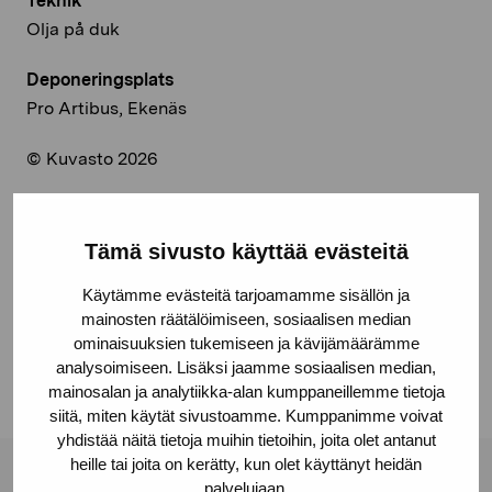
Teknik
Olja på duk
Deponeringsplats
Pro Artibus, Ekenäs
© Kuvasto 2026
Tämä sivusto käyttää evästeitä
Dela:
Käytämme evästeitä tarjoamamme sisällön ja
Facebook
mainosten räätälöimiseen, sosiaalisen median
ominaisuuksien tukemiseen ja kävijämäärämme
Linkedin
analysoimiseen. Lisäksi jaamme sosiaalisen median,
mainosalan ja analytiikka-alan kumppaneillemme tietoja
siitä, miten käytät sivustoamme. Kumppanimme voivat
yhdistää näitä tietoja muihin tietoihin, joita olet antanut
heille tai joita on kerätty, kun olet käyttänyt heidän
palvelujaan.