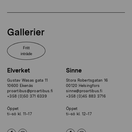
Gallerier
Fritt
inträde
Elverket
Sinne
Gustav Wasas gata 11
Stora Robertsgatan 16
10600 Ekenäs
00120 Helsingfors
proartibus@proartibus.fi
sinne@proartibus.fi
+358 (0)50 371 6339
+358 (0)45 883 3716
Öppet
Öppet
ti–sö kl. 11–17
ti–sö kl. 12–17