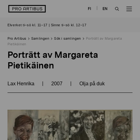
Skip
logo
FI
EN
to
OPEN
OP
content
Elverket ti–sö kl. 11–17 | Sinne ti–sö kl. 12–17
SEARCH
NAV
Pro Artibus
Samlingen
Sök i samlingen
Porträtt av Margareta
Pietikäinen
Porträtt av Margareta
Pietikäinen
|
|
Lax Henrika
2007
Olja på duk