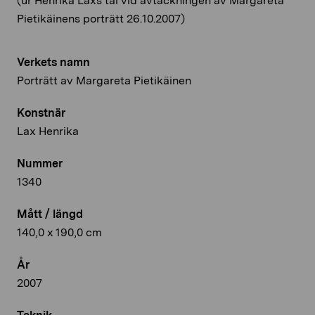
(ur Henrika Laxs tal vid avtäckningen av Margareta
Pietikäinens porträtt 26.10.2007)
Verkets namn
Porträtt av Margareta Pietikäinen
Konstnär
Lax Henrika
Nummer
1340
Mått / längd
140,0 x 190,0 cm
År
2007