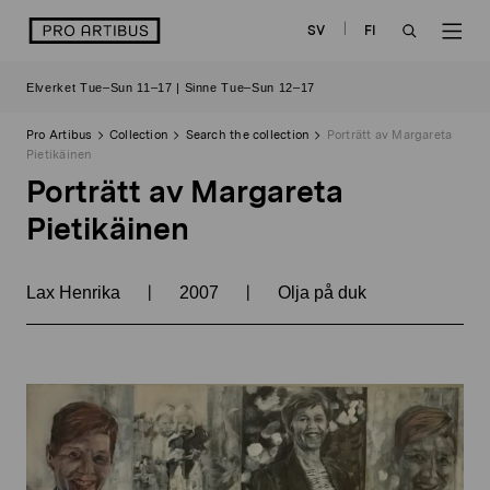
Skip
logo
SV
FI
to
OPEN
OP
content
Elverket Tue–Sun 11–17 | Sinne Tue–Sun 12–17
SEARCH
NAV
Pro Artibus
Collection
Search the collection
Porträtt av Margareta
Pietikäinen
Porträtt av Margareta
Pietikäinen
|
|
Lax Henrika
2007
Olja på duk