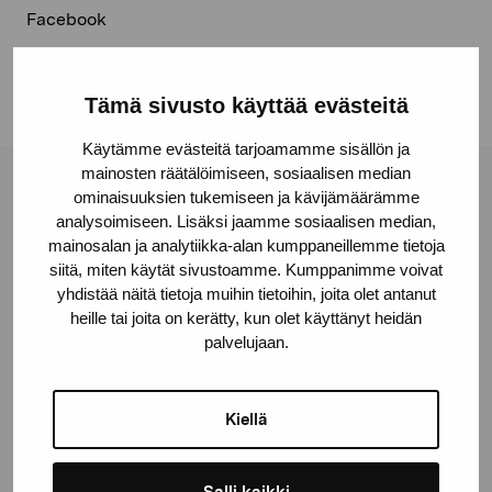
Facebook
Linkedin
Tämä sivusto käyttää evästeitä
Käytämme evästeitä tarjoamamme sisällön ja
mainosten räätälöimiseen, sosiaalisen median
Pro Artibus Foundation
ominaisuuksien tukemiseen ja kävijämäärämme
analysoimiseen. Lisäksi jaamme sosiaalisen median,
mainosalan ja analytiikka-alan kumppaneillemme tietoja
siitä, miten käytät sivustoamme. Kumppanimme voivat
Gustav Wasas gata 11
yhdistää näitä tietoja muihin tietoihin, joita olet antanut
10600 Ekenäs
heille tai joita on kerätty, kun olet käyttänyt heidän
proartibus@proartibus.fi
palvelujaan.
+358 (0)50 371 6339
Kiellä