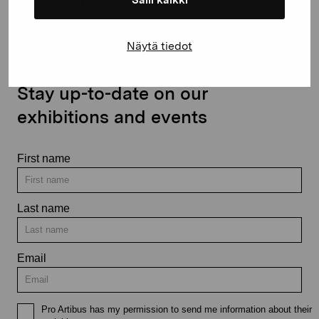
Salli kaikki
Contact us
Näytä tiedot
Stay up-to-date on our
exhibitions and events
First name
Last name
Email
Pro Artibus has my permission to send me information about their