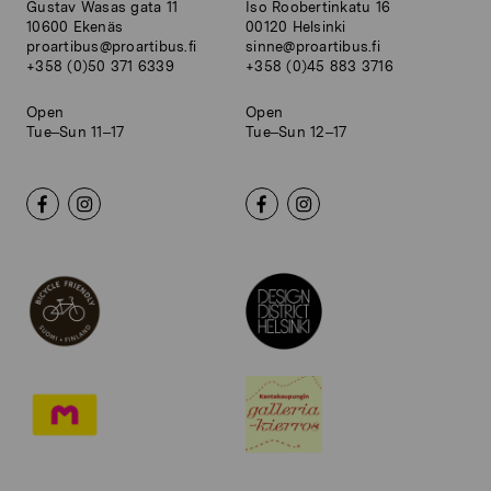
Gustav Wasas gata 11
Iso Roobertinkatu 16
10600 Ekenäs
00120 Helsinki
proartibus@proartibus.fi
sinne@proartibus.fi
+358 (0)50 371 6339
+358 (0)45 883 3716
Open
Open
Tue–Sun 11–17
Tue–Sun 12–17