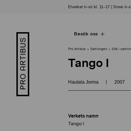
Skip
Elverket ti–sö kl. 11–17 | Sinne ti–
to
content
Besök oss
Open
Pro
sub
Artibus
navigation
logo
Pro Artibus
Samlingen
Sök i samli
Tango I
|
Hautala Jorma
2007
Verkets namn
Tango I