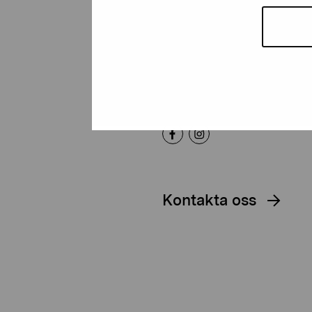
Artibus
Gustav Wasas gata 11
10600 Ekenäs
proartibus@proartibus.fi
+358 (0)50 371 6339
Kontakta oss