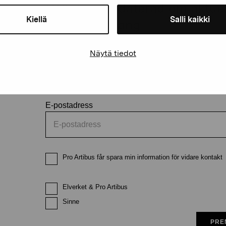
Håll dig uppdaterad om aktuell
Kiellä
Salli kaikki
och evenemang
Näytä tiedot
Förnamn
Efternam
E-postadress
Pro Artibus får spara min information för vidare kontakt
Elverket & Pro Artibus
Sinne
PRE