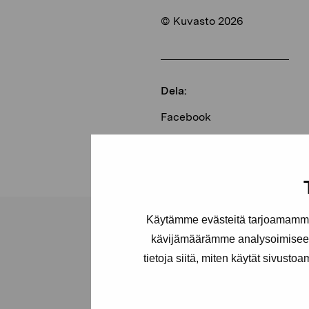
© Kuvasto 2026
Dela:
Facebook
Linkedin
Käytämme evästeitä tarjoamamme 
kävijämäärämme analysoimiseen
tietoja siitä, miten käytät sivusto
Stiftelsen Pro