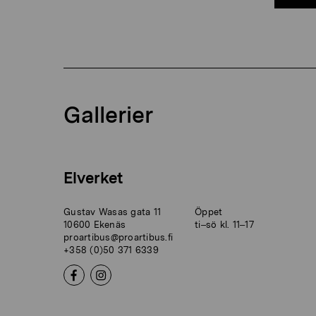
Gallerier
Elverket
Gustav Wasas gata 11
Öppet
10600 Ekenäs
ti–sö kl. 11–17
proartibus@proartibus.fi
+358 (0)50 371 6339