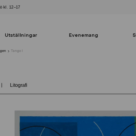
sö kl. 12–17
Utställningar
Evenemang
S
ngen
Tango I
|
Litografi