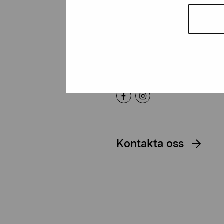
Artibus
Gustav Wasas gata 11
10600 Ekenäs
proartibus@proartibus.fi
+358 (0)50 371 6339
Kontakta oss