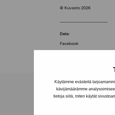
© Kuvasto 2026
Dela:
Facebook
Linkedin
Käytämme evästeitä tarjoamamme 
kävijämäärämme analysoimiseen
tietoja siitä, miten käytät sivusto
Stiftelsen Pro