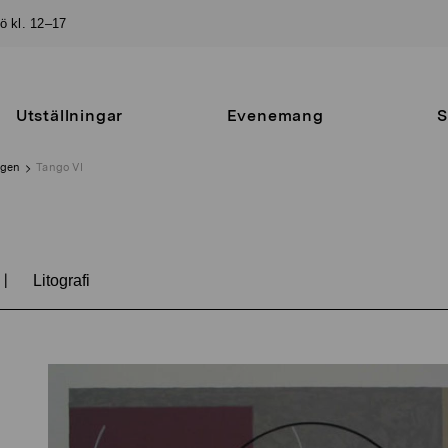
sö kl. 12–17
Utställningar
Evenemang
S
ngen
Tango VI
|
Litografi