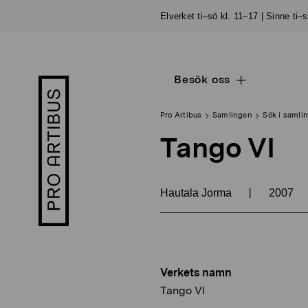
Skip
Elverket ti–sö kl. 11–17 | Sinne ti–
to
content
Besök oss
Open
Pro
sub
Artibus
navigation
logo
Pro Artibus
Samlingen
Sök i samli
Tango VI
|
Hautala Jorma
2007
Verkets namn
Tango VI