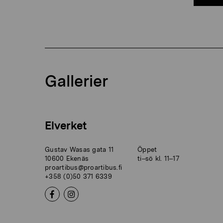
Gallerier
Elverket
Gustav Wasas gata 11
Öppet
10600 Ekenäs
ti–sö kl. 11–17
proartibus@proartibus.fi
+358 (0)50 371 6339