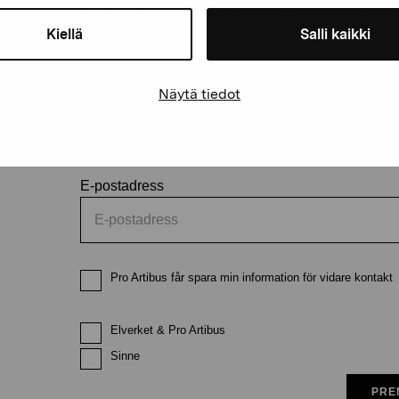
Håll dig uppdaterad om aktuell
Kiellä
Salli kaikki
och evenemang
Näytä tiedot
Förnamn
Efternam
E-postadress
Pro Artibus får spara min information för vidare kontakt
Elverket & Pro Artibus
Sinne
PRE