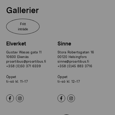
Gallerier
Fritt
inträde
Elverket
Sinne
Gustav Wasas gata 11
Stora Robertsgatan 16
10600 Ekenäs
00120 Helsingfors
proartibus@proartibus.fi
sinne@proartibus.fi
+358 (0)50 371 6339
+358 (0)45 883 3716
Öppet
Öppet
ti–sö kl. 11–17
ti–sö kl. 12–17