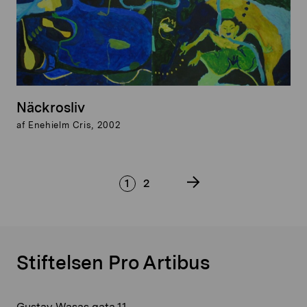
Näckrosliv
af Enehielm Cris, 2002
1
2
Stiftelsen Pro Artibus
Gustav Wasas gata 11