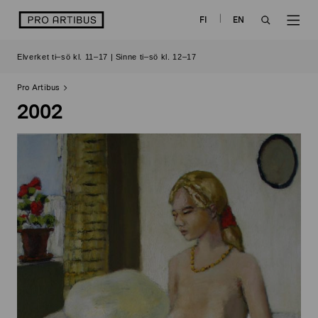
Skip
logo
FI
EN
to
OPEN
OP
content
Elverket ti–sö kl. 11–17 | Sinne ti–sö kl. 12–17
SEARCH
NAV
Pro Artibus
2002