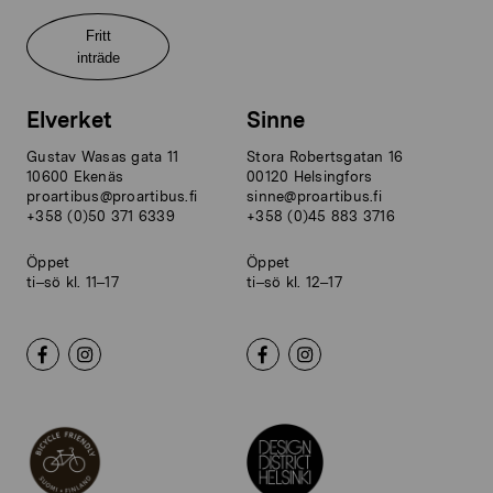
Fritt
inträde
Elverket
Sinne
Gustav Wasas gata 11
Stora Robertsgatan 16
10600 Ekenäs
00120 Helsingfors
proartibus@proartibus.fi
sinne@proartibus.fi
+358 (0)50 371 6339
+358 (0)45 883 3716
Öppet
Öppet
ti–sö kl. 11–17
ti–sö kl. 12–17