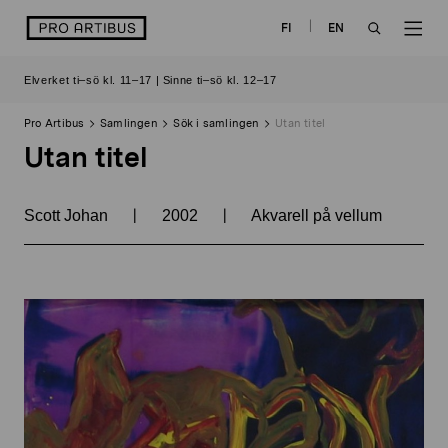
Skip
logo
FI
EN
to
OPEN
OP
content
Elverket ti–sö kl. 11–17 | Sinne ti–sö kl. 12–17
SEARCH
NAV
Pro Artibus
Samlingen
Sök i samlingen
Utan titel
Utan titel
|
|
Scott Johan
2002
Akvarell på vellum