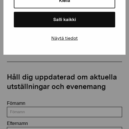
Kiellä
+358 (0)50 371 6339
Salli kaikki
Näytä tiedot
Kontakta oss
Håll dig uppdaterad om aktuella
utställningar och evenemang
Förnamn
Efternamn