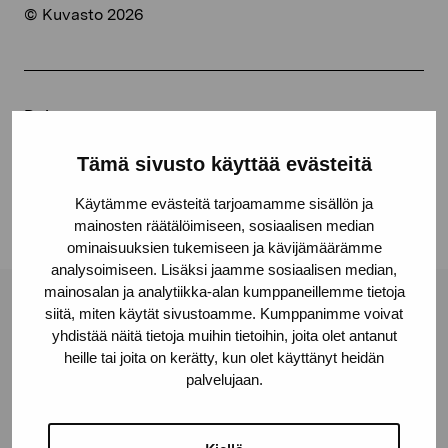
© Kuvasto 2026
Dela:
Facebook
Tämä sivusto käyttää evästeitä
Linkedin
Käytämme evästeitä tarjoamamme sisällön ja
mainosten räätälöimiseen, sosiaalisen median
ominaisuuksien tukemiseen ja kävijämäärämme
analysoimiseen. Lisäksi jaamme sosiaalisen median,
mainosalan ja analytiikka-alan kumppaneillemme tietoja
siitä, miten käytät sivustoamme. Kumppanimme voivat
Stiftelsen Pro Artibus
yhdistää näitä tietoja muihin tietoihin, joita olet antanut
heille tai joita on kerätty, kun olet käyttänyt heidän
palvelujaan.
Gustav Wasas gata 11
10600 Ekenäs
proartibus@proartibus.fi