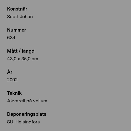
Konstnär
Scott Johan
Nummer
634
Mått / längd
43,0 x 35,0 cm
År
2002
Teknik
Akvarell på vellum
Deponeringsplats
SU, Helsingfors