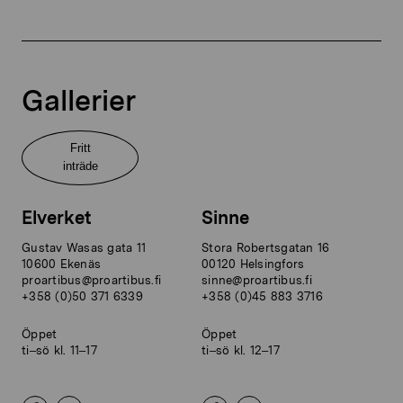
Gallerier
Fritt
inträde
Elverket
Sinne
Gustav Wasas gata 11
Stora Robertsgatan 16
10600 Ekenäs
00120 Helsingfors
proartibus@proartibus.fi
sinne@proartibus.fi
+358 (0)50 371 6339
+358 (0)45 883 3716
Öppet
Öppet
ti–sö kl. 11–17
ti–sö kl. 12–17