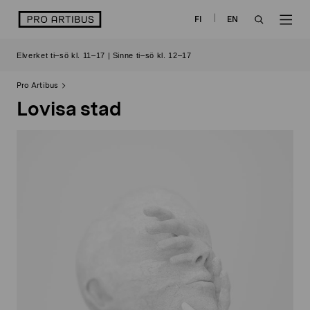
Skip
logo
FI
EN
to
OPEN
OP
content
Elverket ti–sö kl. 11–17 | Sinne ti–sö kl. 12–17
SEARCH
NAV
Pro Artibus
Lovisa stad