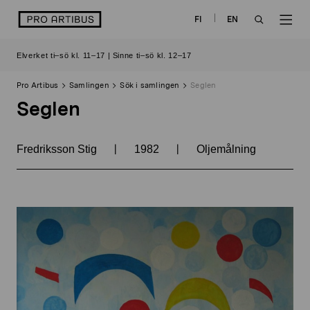
Skip
logo
FI
EN
to
OPEN
OP
content
Elverket ti–sö kl. 11–17 | Sinne ti–sö kl. 12–17
SEARCH
NAV
Pro Artibus
Samlingen
Sök i samlingen
Seglen
Seglen
|
|
Fredriksson Stig
1982
Oljemålning