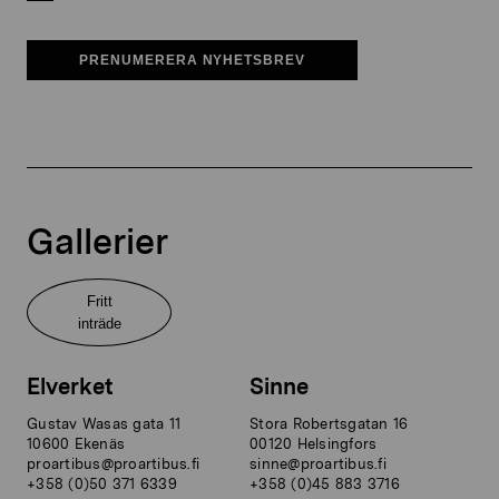
PRENUMERERA NYHETSBREV
Gallerier
Fritt
inträde
Elverket
Sinne
Gustav Wasas gata 11
Stora Robertsgatan 16
10600 Ekenäs
00120 Helsingfors
proartibus@proartibus.fi
sinne@proartibus.fi
+358 (0)50 371 6339
+358 (0)45 883 3716