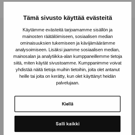
Tämä sivusto käyttää evästeitä
Käytämme evästeitä tarjoamamme sisällön ja
Stiftelsen Pro Artibus
mainosten räätälöimiseen, sosiaalisen median
ominaisuuksien tukemiseen ja kävijämäärämme
analysoimiseen. Lisäksi jaamme sosiaalisen median,
Gustav Wasas gata 11
mainosalan ja analytiikka-alan kumppaneillemme tietoja
10600 Ekenäs
siitä, miten käytät sivustoamme. Kumppanimme voivat
proartibus@proartibus.fi
yhdistää näitä tietoja muihin tietoihin, joita olet antanut
heille tai joita on kerätty, kun olet käyttänyt heidän
+358 (0)50 371 6339
palvelujaan.
Kiellä
Kontakta oss
Salli kaikki