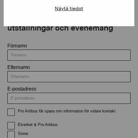
Näytä tiedot
Håll dig uppdaterad om aktuella
utställningar och evenemang
Förnamn
Efternamn
E-postadress
Pro Artibus får spara min information för vidare kontakt
Elverket & Pro Artibus
Sinne