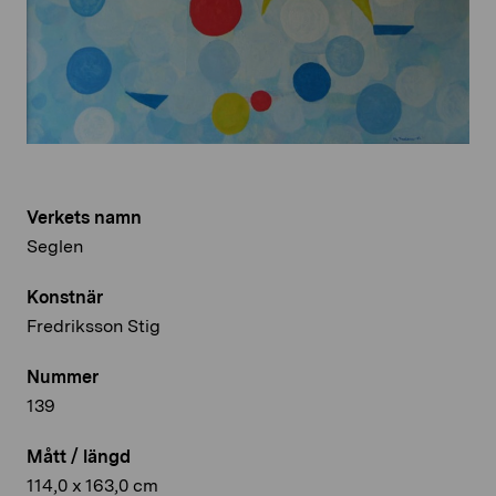
Verkets namn
Seglen
Konstnär
Fredriksson Stig
Nummer
139
Mått / längd
114,0 x 163,0 cm