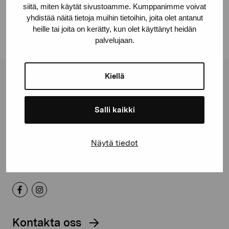
siitä, miten käytät sivustoamme. Kumppanimme voivat
Linkedin
yhdistää näitä tietoja muihin tietoihin, joita olet antanut
heille tai joita on kerätty, kun olet käyttänyt heidän
palvelujaan.
Kiellä
Stiftelsen Pro Artibus
Salli kaikki
Gustav Wasas gata 11
10600 Ekenäs
Näytä tiedot
proartibus@proartibus.fi
+358 (0)50 371 6339
Kontakta oss