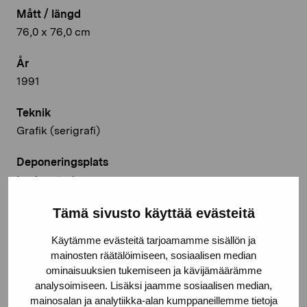
Mått / längd
76,0 x 76,0 cm
År
1991
Teknik
Grafik (serigrafi)
Deponeringsplats
Lovisa stad
© Kuvasto 2026
Tämä sivusto käyttää evästeitä
Käytämme evästeitä tarjoamamme sisällön ja
mainosten räätälöimiseen, sosiaalisen median
ominaisuuksien tukemiseen ja kävijämäärämme
Dela:
analysoimiseen. Lisäksi jaamme sosiaalisen median,
mainosalan ja analytiikka-alan kumppaneillemme tietoja
Facebook