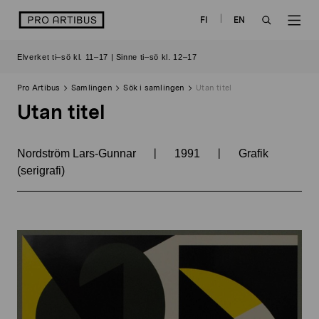
Skip
logo
FI
EN
to
OPEN
OP
content
Elverket ti–sö kl. 11–17 | Sinne ti–sö kl. 12–17
SEARCH
NAV
Pro Artibus
Samlingen
Sök i samlingen
Utan titel
Utan titel
|
|
Nordström Lars-Gunnar
1991
Grafik
(serigrafi)