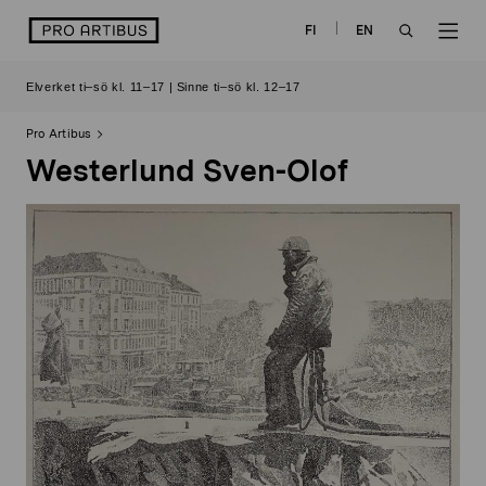
Skip
logo
FI
EN
to
OPEN
OP
content
Elverket ti–sö kl. 11–17 | Sinne ti–sö kl. 12–17
SEARCH
NAV
Pro Artibus
Westerlund Sven-Olof