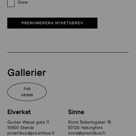
Sinne
PRENUMERERA NYHETSBREV
Gallerier
Fritt
inträde
Elverket
Sinne
Gustav Wasas gata 11
Stora Robertsgatan 16
10600 Ekenäs
00120 Helsingfors
proartibus@proartibus.fi
sinne@proartibus.fi