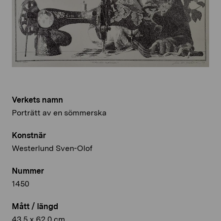
Verkets namn
Porträtt av en sömmerska
Konstnär
Westerlund Sven-Olof
Nummer
1450
Mått / längd
43,5 x 62,0 cm