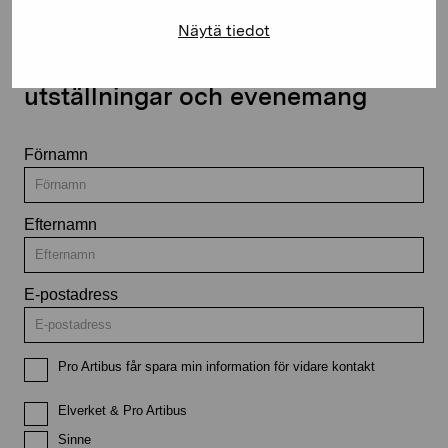
Näytä tiedot
Håll dig uppdaterad om aktuella
utställningar och evenemang
Förnamn
Efternamn
E-postadress
Pro Artibus får spara min information för vidare kontakt
Elverket & Pro Artibus
Sinne