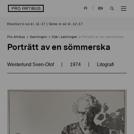
Skip
logo
FI
EN
to
OPEN
OP
content
Elverket ti–sö kl. 11–17 | Sinne ti–sö kl. 12–17
SEARCH
NAV
Pro Artibus
Samlingen
Sök i samlingen
Porträtt av en sömmerska
Porträtt av en sömmerska
|
|
Westerlund Sven-Olof
1974
Litografi