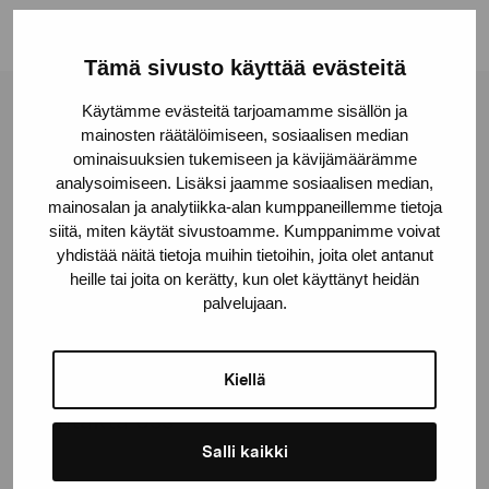
Tämä sivusto käyttää evästeitä
Käytämme evästeitä tarjoamamme sisällön ja
Stiftelsen Pro Artibus
mainosten räätälöimiseen, sosiaalisen median
ominaisuuksien tukemiseen ja kävijämäärämme
analysoimiseen. Lisäksi jaamme sosiaalisen median,
Gustav Wasas gata 11
mainosalan ja analytiikka-alan kumppaneillemme tietoja
10600 Ekenäs
siitä, miten käytät sivustoamme. Kumppanimme voivat
yhdistää näitä tietoja muihin tietoihin, joita olet antanut
proartibus@proartibus.fi
heille tai joita on kerätty, kun olet käyttänyt heidän
+358 (0)50 371 6339
palvelujaan.
Kiellä
Kontakta oss
Salli kaikki