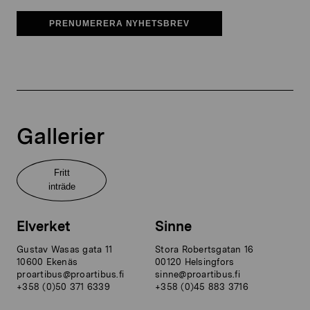
PRENUMERERA NYHETSBREV
Gallerier
Fritt
inträde
Elverket
Sinne
Gustav Wasas gata 11
Stora Robertsgatan 16
10600 Ekenäs
00120 Helsingfors
proartibus@proartibus.fi
sinne@proartibus.fi
+358 (0)50 371 6339
+358 (0)45 883 3716