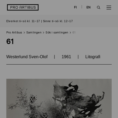
Skip
logo
FI
EN
to
OPEN
OP
content
Elverket ti–sö kl. 11–17 | Sinne ti–sö kl. 12–17
SEARCH
NAV
Pro Artibus
Samlingen
Sök i samlingen
61
61
|
|
Westerlund Sven-Olof
1961
Litografi