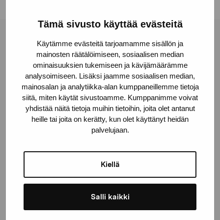
Tämä sivusto käyttää evästeitä
Stiftelsen Pro Artibus
Käytämme evästeitä tarjoamamme sisällön ja
mainosten räätälöimiseen, sosiaalisen median
ominaisuuksien tukemiseen ja kävijämäärämme
analysoimiseen. Lisäksi jaamme sosiaalisen median,
Gustav Wasas gata 11
mainosalan ja analytiikka-alan kumppaneillemme tietoja
10600 Ekenäs
siitä, miten käytät sivustoamme. Kumppanimme voivat
proartibus@proartibus.fi
yhdistää näitä tietoja muihin tietoihin, joita olet antanut
+358 (0)50 371 6339
heille tai joita on kerätty, kun olet käyttänyt heidän
palvelujaan.
Kiellä
Kontakta oss
Salli kaikki