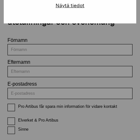
Näytä tiedot
Håll dig uppdaterad om aktuella
utställningar och evenemang
Förnamn
Efternamn
E-postadress
Pro Artibus får spara min information för vidare kontakt
Elverket & Pro Artibus
Sinne