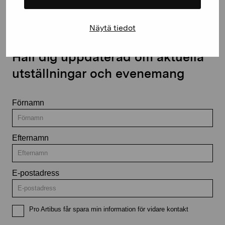
Näytä tiedot
Håll dig uppdaterad om aktuella
utställningar och evenemang
Förnamn
Efternamn
E-postadress
Pro Artibus får spara min information för vidare kontakt