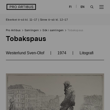
Skip
logo
FI
EN
to
OPEN
OP
content
Elverket ti–sö kl. 11–17 | Sinne ti–sö kl. 12–17
SEARCH
NAV
Pro Artibus
Samlingen
Sök i samlingen
Tobakspaus
Tobakspaus
|
|
Westerlund Sven-Olof
1974
Litografi