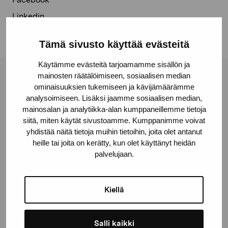
Linkedin
Tämä sivusto käyttää evästeitä
Käytämme evästeitä tarjoamamme sisällön ja
mainosten räätälöimiseen, sosiaalisen median
Stiftelsen Pro Artibus
ominaisuuksien tukemiseen ja kävijämäärämme
analysoimiseen. Lisäksi jaamme sosiaalisen median,
mainosalan ja analytiikka-alan kumppaneillemme tietoja
Gustav Wasas gata 11
siitä, miten käytät sivustoamme. Kumppanimme voivat
10600 Ekenäs
yhdistää näitä tietoja muihin tietoihin, joita olet antanut
heille tai joita on kerätty, kun olet käyttänyt heidän
proartibus@proartibus.fi
palvelujaan.
+358 (0)50 371 6339
Kiellä
Kontakta oss
Salli kaikki