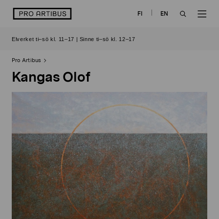
Skip
logo
FI
EN
to
OPEN
OP
content
Elverket ti–sö kl. 11–17 | Sinne ti–sö kl. 12–17
SEARCH
NAV
Pro Artibus
Kangas Olof