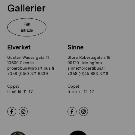
Gallerier
Fritt
inträde
Elverket
Sinne
Gustav Wasas gata 11
Stora Robertsgatan 16
10600 Ekenäs
00120 Helsingfors
proartibus@proartibus.fi
sinne@proartibus.fi
+358 (0)50 371 6339
+358 (0)45 883 3716
Öppet
Öppet
ti–sö kl. 11–17
ti–sö kl. 12–17