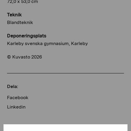
72,0 x 53,0 cm
Teknik
Blandteknik
Deponeringsplats
Karleby svenska gymnasium, Karleby
© Kuvasto 2026
Dela:
Facebook
Linkedin