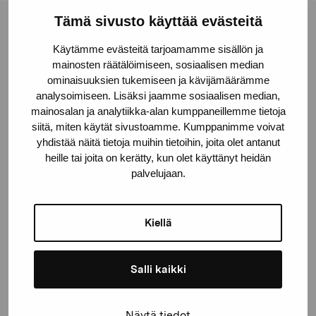
Tämä sivusto käyttää evästeitä
Stiftelsen Pro Artibus
Käytämme evästeitä tarjoamamme sisällön ja
mainosten räätälöimiseen, sosiaalisen median
ominaisuuksien tukemiseen ja kävijämäärämme
Gustav Wasas gata 11
analysoimiseen. Lisäksi jaamme sosiaalisen median,
10600 Ekenäs
mainosalan ja analytiikka-alan kumppaneillemme tietoja
proartibus@proartibus.fi
siitä, miten käytät sivustoamme. Kumppanimme voivat
+358 (0)50 371 6339
yhdistää näitä tietoja muihin tietoihin, joita olet antanut
heille tai joita on kerätty, kun olet käyttänyt heidän
palvelujaan.
Kiellä
Kontakta oss
Salli kaikki
Håll dig uppdaterad om aktuella
Näytä tiedot