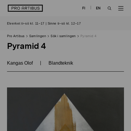
Skip
logo
FI
EN
to
OPEN
OP
content
Elverket ti–sö kl. 11–17 | Sinne ti–sö kl. 12–17
SEARCH
NAV
Pro Artibus
Samlingen
Sök i samlingen
Pyramid 4
Pyramid 4
|
Kangas Olof
Blandteknik