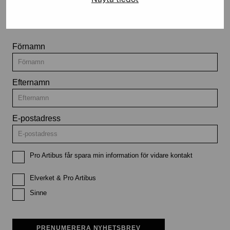
utställningar och evenemang
Förnamn
Efternamn
E-postadress
Pro Artibus får spara min information för vidare kontakt
Elverket & Pro Artibus
Sinne
PRENUMERERA NYHETSBREV