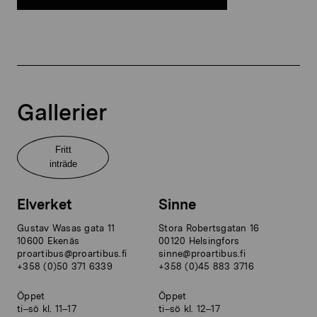
Gallerier
Fritt
inträde
Elverket
Sinne
Gustav Wasas gata 11
Stora Robertsgatan 16
10600 Ekenäs
00120 Helsingfors
proartibus@proartibus.fi
sinne@proartibus.fi
+358 (0)50 371 6339
+358 (0)45 883 3716
Öppet
Öppet
ti–sö kl. 11–17
ti–sö kl. 12–17