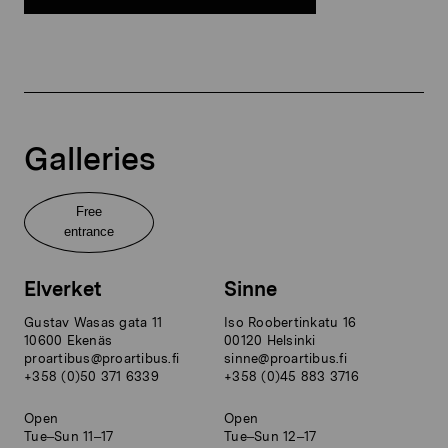
Galleries
Free
entrance
Elverket
Sinne
Gustav Wasas gata 11
Iso Roobertinkatu 16
10600 Ekenäs
00120 Helsinki
proartibus@proartibus.fi
sinne@proartibus.fi
+358 (0)50 371 6339
+358 (0)45 883 3716
Open
Open
Tue–Sun 11–17
Tue–Sun 12–17