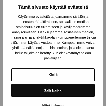
Tämä sivusto käyttää evästeitä
Pro Artibus Foundation
Käytämme evästeitä tarjoamamme sisällön ja
mainosten räätälöimiseen, sosiaalisen median
ominaisuuksien tukemiseen ja kävijämäärämme
Gustav Wasas gata 11
analysoimiseen. Lisäksi jaamme sosiaalisen median,
10600 Ekenäs
mainosalan ja analytiikka-alan kumppaneillemme tietoja
proartibus@proartibus.fi
siitä, miten käytät sivustoamme. Kumppanimme voivat
+358 (0)50 371 6339
yhdistää näitä tietoja muihin tietoihin, joita olet antanut
heille tai joita on kerätty, kun olet käyttänyt heidän
palvelujaan.
Kiellä
Contact us
Salli kaikki
Stay up-to-date on our
Näytä tiedot