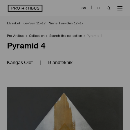
Skip
logo
SV
FI
to
OPEN
OP
content
Elverket Tue–Sun 11–17 | Sinne Tue–Sun 12–17
SEARCH
NAV
Pro Artibus
Collection
Search the collection
Pyramid 4
Pyramid 4
|
Kangas Olof
Blandteknik