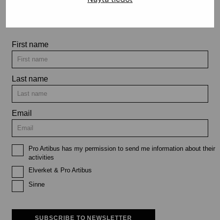
exhibitions and events
First name
Last name
Email
Pro Artibus has my permission to send me information about their
activities
Elverket & Pro Artibus
Sinne
SUBSCRIBE TO NEWSLETTER