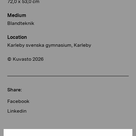
72,0 x 53,0 cm
Medium
Blandteknik
Location
Karleby svenska gymnasium, Karleby
© Kuvasto 2026
Share:
Facebook
Linkedin