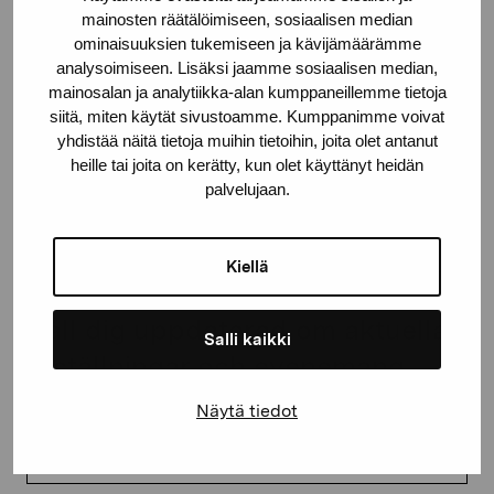
mainosten räätälöimiseen, sosiaalisen median
proartibus@proartibus.fi
ominaisuuksien tukemiseen ja kävijämäärämme
+358 (0)50 371 6339
analysoimiseen. Lisäksi jaamme sosiaalisen median,
mainosalan ja analytiikka-alan kumppaneillemme tietoja
siitä, miten käytät sivustoamme. Kumppanimme voivat
yhdistää näitä tietoja muihin tietoihin, joita olet antanut
heille tai joita on kerätty, kun olet käyttänyt heidän
Kontakta oss
palvelujaan.
Kiellä
Håll dig uppdaterad om aktuella
Salli kaikki
utställningar och evenemang
Näytä tiedot
Förnamn