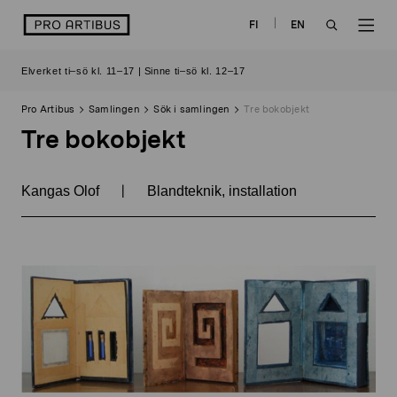
Skip
logo
FI
EN
to
OPEN
OP
content
Elverket ti–sö kl. 11–17 | Sinne ti–sö kl. 12–17
SEARCH
NAV
Pro Artibus
Samlingen
Sök i samlingen
Tre bokobjekt
Tre bokobjekt
|
Kangas Olof
Blandteknik, installation