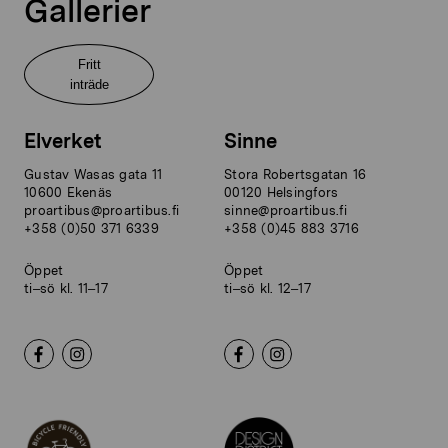
Gallerier
Fritt
inträde
Elverket
Sinne
Gustav Wasas gata 11
Stora Robertsgatan 16
10600 Ekenäs
00120 Helsingfors
proartibus@proartibus.fi
sinne@proartibus.fi
+358 (0)50 371 6339
+358 (0)45 883 3716
Öppet
Öppet
ti–sö kl. 11–17
ti–sö kl. 12–17