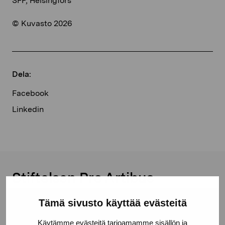
SFP, Helsingfors
© Kuvasto 2026
Dela:
Facebook
Linkedin
Stiftelsen Pro Artibus
Tämä sivusto käyttää evästeitä
Gustav Wasas gata 11
Käytämme evästeitä tarjoamamme sisällön ja
10600 Ekenäs