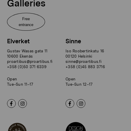
Galleries
Free
entrance
Elverket
Sinne
Gustav Wasas gata 11
Iso Roobertinkatu 16
10600 Ekenäs
00120 Helsinki
proartibus@proartibus.fi
sinne@proartibus.fi
+358 (0)50 371 6339
+358 (0)45 883 3716
Open
Open
Tue–Sun 11–17
Tue–Sun 12–17