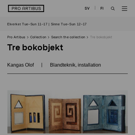
Skip
logo
SV
FI
to
OPEN
OP
content
Elverket Tue–Sun 11–17 | Sinne Tue–Sun 12–17
SEARCH
NAV
Pro Artibus
Collection
Search the collection
Tre bokobjekt
Tre bokobjekt
|
Kangas Olof
Blandteknik, installation