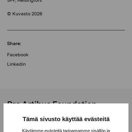
SFP, Helsingfors
© Kuvasto 2026
Share:
Facebook
Linkedin
Pro Artibus Foundation
Tämä sivusto käyttää evästeitä
Gustav Wasas gata 11
Käytämme evästeitä tarjoamamme sisällön ja
10600 Ekenäs