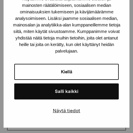
mainosten räätälöimiseen, sosiaalisen median
proartibus@proartibus.fi
ominaisuuksien tukemiseen ja kävijämäärämme
+358 (0)50 371 6339
analysoimiseen. Lisäksi jaamme sosiaalisen median,
mainosalan ja analytiikka-alan kumppaneillemme tietoja
siitä, miten käytät sivustoamme. Kumppanimme voivat
yhdistää näitä tietoja muihin tietoihin, joita olet antanut
heille tai joita on kerätty, kun olet käyttänyt heidän
Contact us
palvelujaan.
Kiellä
Stay up-to-date on our
Salli kaikki
exhibitions and events
Näytä tiedot
First name