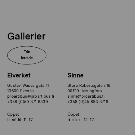
Gallerier
Fritt
inträde
Elverket
Sinne
Gustav Wasas gata 11
Stora Robertsgatan 16
10600 Ekenäs
00120 Helsingfors
proartibus@proartibus.fi
sinne@proartibus.fi
+358 (0)50 371 6339
+358 (0)45 883 3716
Öppet
Öppet
ti–sö kl. 11–17
ti–sö kl. 12–17